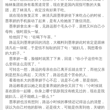
翰林集团前身有着黑道背景，现在更是国内屈指可数的大集
团，惹了林清凡，肯定没有好果子吃。
就在现在恢复正常，林清凡跟墨寒妍坐下来吃点心的时候，
墨寒妍的手机振动了起来，是有人给她发了微信消息。
墨寒妍拿出来一看，见路远那个毛头小子，居然又叫自己小
母狗，顿时眉头一皱。
给他回了句：“在喝下午茶。”
路远见到墨寒妍回的消息，大概料到墨寒妍此时肯定是跟林
清凡在一块呢，于是恬不知耻的回了句：“媳妇儿，我想看你
的大奶子。”
墨寒妍一看，脸顿时就黑了下来，回道：“你小子这些年怎
么变得这么流氓了。”
可转念一想，路远的母亲在自己离开后就去世了，而他父亲
则是想东山再起，又消失了，路远也是个苦命的人。
看着他长大的墨寒妍于心不忍，说是不心疼，那是假的。
路远赖着皮以她之前是童养媳的身份又回了句：“小时候就
喜欢跟你一起睡，你身上哪寸肌肤我没有瞧见过的，现在是我
媳妇儿，还不能瞧上一眼么？”
墨寒妍也没有想到，路远小时候的事情还记得这么的清楚，
误以为自己对他的影响，还是很大，可能是伤害到他，关键的