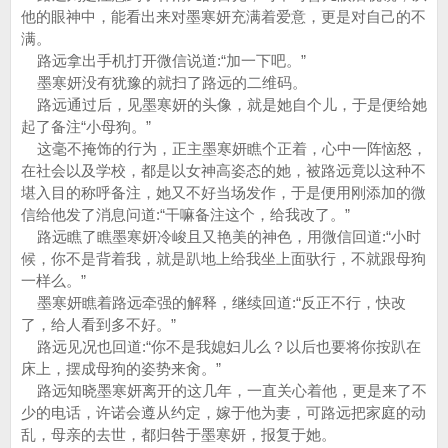
他的眼神中，能看出来对墨寒妍充满着爱意，更是对自己的不
满。
路远拿出手机打开微信说道:“加一下吧。”
墨寒妍没有犹豫的就扫了路远的二维码。
路远通过后，见墨寒妍的头像，就是她自个儿，于是便给她
起了备注“小母狗。”
这毫不掩饰的行为，正主墨寒妍瞧个正着，心中一阵恼怒，
在社会以及学校，都是以女神高姿态的她，被路远竟以这种不
堪入目的称呼备注，她又不好当场发作，于是便用刚添加的微
信给他发了消息问道:“干嘛备注这个，给我改了。”
路远瞧了瞧墨寒妍冷峻且又艳美的神色，用微信回道:“小时
候，你不是背着我，就是趴地上给我坐上面驮行，不就跟母狗
一样么。”
墨寒妍瞧着路远牵强的解释，继续回道:“反正不行，快改
了，给人看到多不好。”
路远见况也回道:“你不是我媳妇儿么？以后也要将你按趴在
床上，摆成母狗的姿势来肏。”
路远知晓墨寒妍离开的这几年，一直关心着他，更是来了不
少的电话，许诺会遵从约定，嫁于他为妻，可路远把家庭的动
乱，母亲的去世，都归咎于墨寒妍，报复于她。