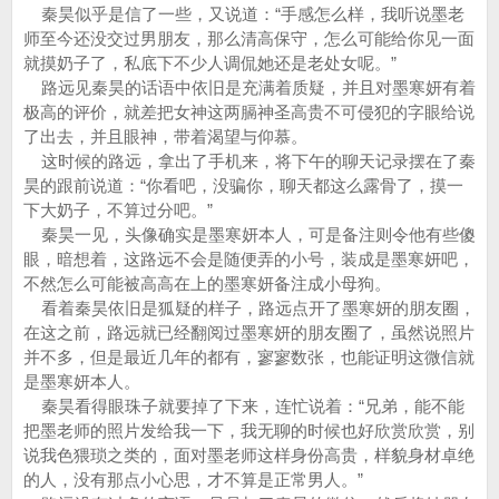
秦昊似乎是信了一些，又说道：“手感怎么样，我听说墨老
师至今还没交过男朋友，那么清高保守，怎么可能给你见一面
就摸奶子了，私底下不少人调侃她还是老处女呢。”
路远见秦昊的话语中依旧是充满着质疑，并且对墨寒妍有着
极高的评价，就差把女神这两膈神圣高贵不可侵犯的字眼给说
了出去，并且眼神，带着渴望与仰慕。
这时候的路远，拿出了手机来，将下午的聊天记录摆在了秦
昊的跟前说道：“你看吧，没骗你，聊天都这么露骨了，摸一
下大奶子，不算过分吧。”
秦昊一见，头像确实是墨寒妍本人，可是备注则令他有些傻
眼，暗想着，这路远不会是随便弄的小号，装成是墨寒妍吧，
不然怎么可能被高高在上的墨寒妍备注成小母狗。
看着秦昊依旧是狐疑的样子，路远点开了墨寒妍的朋友圈，
在这之前，路远就已经翻阅过墨寒妍的朋友圈了，虽然说照片
并不多，但是最近几年的都有，寥寥数张，也能证明这微信就
是墨寒妍本人。
秦昊看得眼珠子就要掉了下来，连忙说着：“兄弟，能不能
把墨老师的照片发给我一下，我无聊的时候也好欣赏欣赏，别
说我色猥琐之类的，面对墨老师这样身份高贵，样貌身材卓绝
的人，没有那点小心思，才不算是正常男人。”