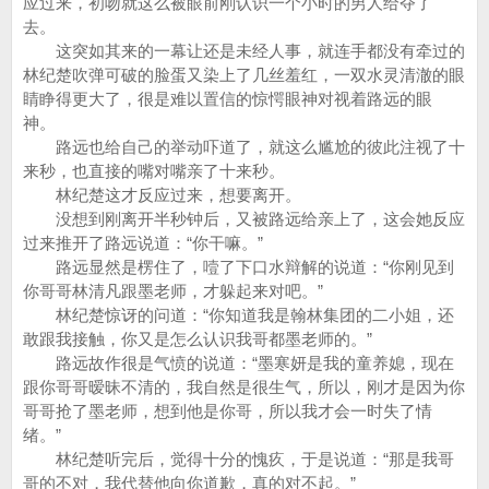
应过来，初吻就这么被眼前刚认识一个小时的男人给夺了
去。
这突如其来的一幕让还是未经人事，就连手都没有牵过的
林纪楚吹弹可破的脸蛋又染上了几丝羞红，一双水灵清澈的眼
睛睁得更大了，很是难以置信的惊愕眼神对视着路远的眼
神。
路远也给自己的举动吓道了，就这么尴尬的彼此注视了十
来秒，也直接的嘴对嘴亲了十来秒。
林纪楚这才反应过来，想要离开。
没想到刚离开半秒钟后，又被路远给亲上了，这会她反应
过来推开了路远说道：“你干嘛。”
路远显然是楞住了，噎了下口水辩解的说道：“你刚见到
你哥哥林清凡跟墨老师，才躲起来对吧。”
林纪楚惊讶的问道：“你知道我是翰林集团的二小姐，还
敢跟我接触，你又是怎么认识我哥都墨老师的。”
路远故作很是气愤的说道：“墨寒妍是我的童养媳，现在
跟你哥哥暧昧不清的，我自然是很生气，所以，刚才是因为你
哥哥抢了墨老师，想到他是你哥，所以我才会一时失了情
绪。”
林纪楚听完后，觉得十分的愧疚，于是说道：“那是我哥
哥的不对，我代替他向你道歉，真的对不起。”