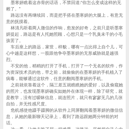
墨寒妍瞧着这赤骨的话语，不禁回道:“你怎么变成这样的无
赖了。”
路远没有再继续回，而是把手搭在墨寒妍的大腿上，有意无
意的抚摸着。
林清凡听着两人微信的作响，愈发的好奇，之前只是听墨寒
妍提起，路远是有人托她照顾，心想只是一个乳臭未干的小毛
孩罢了。
车后座上的路远，家世，样貌，哪有一点比得上自个儿，可
心中越是这样想，一股跟他争夺墨寒妍的无形威胁就是越强
烈。
不安的他，稍稍的打开了手机，打开了一个无名的软件，作
为资深技术员的他，早之前，就偷偷的在墨寒妍的手机植入了
病毒，能够通过这软件，任意的翻阅墨寒妍的手机。
之前就依靠着这个，隔三差五就瞧瞧她的爱好，以及偷窥她
的照片，也发现墨寒妍确实如她外在体现一样，除了研究，就
是教学，没有过暧昧信息，就连照片，就只有寥寥无几的几张
自拍，并无性感尺度。
危机感使他蹑手蹑脚的从软件上同屏翻阅着墨寒妍的微信信
息，从她的最新聊天记录上，看到了路远跟她两分钟前的对
话。