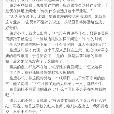
路远有些疑惑，像秦昊这样的，应该很少会选择这专业，于
是便在操场上问他：“你为什么会选择这个行业呢。”
“因为美女多吧，比如，知道咱校的校花沐清漓吧，她就是
这专业的。”秦昊毫不避讳的说道，很明显是将路远给当成了
好哥们。
路远心想，就这点出息，但也没有再说些什么，只是秦昊用
肩膀蹭了蹭路远，一脸贼眉鼠眼的样子问道：“中午的时候，
可是见到你跟墨寒妍下车了，什么情况啊，真人不露相吗？”
路远这时候才发现，这小子原来是打这主意，但心中对墨寒
妍的怨气难消，于是便说道：“是的，就是以前我家的童养
媳，后来她父亲发家了，又回去了。”
秦昊的点儿却是不在这，试探性的再度问道：“怎么这样，
可惜了啊，看她那蜂腰翘臀肥乳大长腿的。”
路远心想，你这跟你外貌一个猥琐样，出于对墨寒妍的怨
气，他又说道：“下午才摸了她的大奶子，一只手都抓不住。”
秦昊满脸不可置信的说道：“什么？哥们不会是在忽悠我的
吧。”
路远见他不信，又说道：“有必要欺骗你么？又没有什么好
处，再说，她是这学校的红人老师，给别人说出去，我不得遭
殃，不至于不至于。”