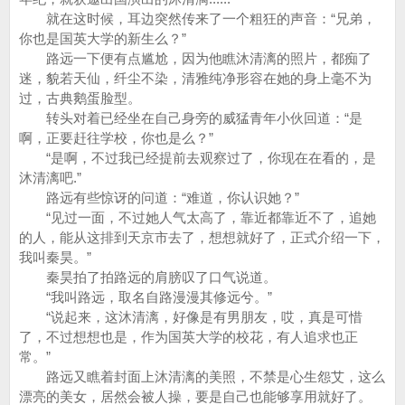
就在这时候，耳边突然传来了一个粗狂的声音：“兄弟，
你也是国英大学的新生么？”
路远一下便有点尴尬，因为他瞧沐清漓的照片，都痴了
迷，貌若天仙，纤尘不染，清雅纯净形容在她的身上毫不为
过，古典鹅蛋脸型。
转头对着已经坐在自己身旁的威猛青年小伙回道：“是
啊，正要赶往学校，你也是么？”
“是啊，不过我已经提前去观察过了，你现在在看的，是
沐清漓吧.”
路远有些惊讶的问道：“难道，你认识她？”
“见过一面，不过她人气太高了，靠近都靠近不了，追她
的人，能从这排到天京市去了，想想就好了，正式介绍一下，
我叫秦昊。”
秦昊拍了拍路远的肩膀叹了口气说道。
“我叫路远，取名自路漫漫其修远兮。”
“说起来，这沐清漓，好像是有男朋友，哎，真是可惜
了，不过想想也是，作为国英大学的校花，有人追求也正
常。”
路远又瞧着封面上沐清漓的美照，不禁是心生怨艾，这么
漂亮的美女，居然会被人操，要是自己也能够享用就好了。