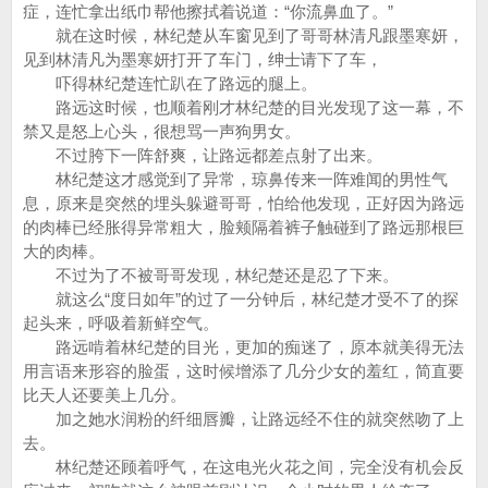
症，连忙拿出纸巾帮他擦拭着说道：“你流鼻血了。”
就在这时候，林纪楚从车窗见到了哥哥林清凡跟墨寒妍，
见到林清凡为墨寒妍打开了车门，绅士请下了车，
吓得林纪楚连忙趴在了路远的腿上。
路远这时候，也顺着刚才林纪楚的目光发现了这一幕，不
禁又是怒上心头，很想骂一声狗男女。
不过胯下一阵舒爽，让路远都差点射了出来。
林纪楚这才感觉到了异常，琼鼻传来一阵难闻的男性气
息，原来是突然的埋头躲避哥哥，怕给他发现，正好因为路远
的肉棒已经胀得异常粗大，脸颊隔着裤子触碰到了路远那根巨
大的肉棒。
不过为了不被哥哥发现，林纪楚还是忍了下来。
就这么“度日如年”的过了一分钟后，林纪楚才受不了的探
起头来，呼吸着新鲜空气。
路远啃着林纪楚的目光，更加的痴迷了，原本就美得无法
用言语来形容的脸蛋，这时候增添了几分少女的羞红，简直要
比天人还要美上几分。
加之她水润粉的纤细唇瓣，让路远经不住的就突然吻了上
去。
林纪楚还顾着呼气，在这电光火花之间，完全没有机会反