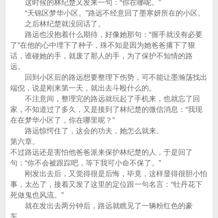
这时候的林纪楚又发来一句：“你在哪呢。”
“天锦区梦华小区。”路远不经意回了墨寒妍所在的小区。
之后林纪楚就没回话了。
路远也没抱着什么期待，好像她那句：“握手就没有必要
了”在他的心中埋下了种子，殊不知是因为她爸爸撂下了狠
话，谁碰她的手，就废了那人的手，为了保护不知情的路
远。
回到小区后的路远想要整理下伤势，可不能让墨瀚荡找出
端倪，说是刚来第一天，就出去斗殴什么的。
不注意间，整理完的路远就玩起了手机来，也就忘了回
家，不知道过了多久，又是接到了林纪楚的微信消息：“我现
在在梦华小区了，你在哪里呢？”
路远惊愕住了，这会的功夫，她怎么就来。
第六章。
不过路远还是害怕他爸爸派来保护林纪楚的人，于是回了
句：“你不会被跟踪吧，等下我可小命不保了。”
刚发出去后，又觉得很是后悔，毕竟，这样显得很胆小怕
事，太怂了，接着又发了这里的定位跟一句名言：“牡丹花下
死做鬼也风流。”
就在发出去两分钟后，路远就瞧见了一辆粉红色的豪
车。