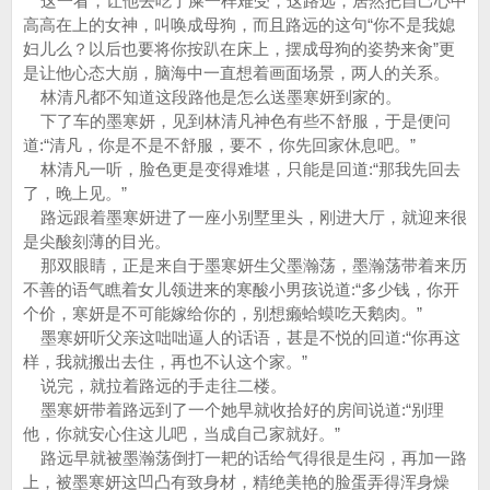
这一看，让他去吃了屎一样难受，这路远，居然把自己心中
高高在上的女神，叫唤成母狗，而且路远的这句“你不是我媳
妇儿么？以后也要将你按趴在床上，摆成母狗的姿势来肏”更
是让他心态大崩，脑海中一直想着画面场景，两人的关系。
林清凡都不知道这段路他是怎么送墨寒妍到家的。
下了车的墨寒妍，见到林清凡神色有些不舒服，于是便问
道:“清凡，你是不是不舒服，要不，你先回家休息吧。”
林清凡一听，脸色更是变得难堪，只能是回道:“那我先回去
了，晚上见。”
路远跟着墨寒妍进了一座小别墅里头，刚进大厅，就迎来很
是尖酸刻薄的目光。
那双眼睛，正是来自于墨寒妍生父墨瀚荡，墨瀚荡带着来历
不善的语气瞧着女儿领进来的寒酸小男孩说道:“多少钱，你开
个价，寒妍是不可能嫁给你的，别想癞蛤蟆吃天鹅肉。”
墨寒妍听父亲这咄咄逼人的话语，甚是不悦的回道:“你再这
样，我就搬出去住，再也不认这个家。”
说完，就拉着路远的手走往二楼。
墨寒妍带着路远到了一个她早就收拾好的房间说道:“别理
他，你就安心住这儿吧，当成自己家就好。”
路远早就被墨瀚荡倒打一耙的话给气得很是生闷，再加一路
上，被墨寒妍这凹凸有致身材，精绝美艳的脸蛋弄得浑身燥