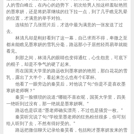
人的雪白峰丘，在内心的趋势下，初次给男人拍这样羞耻艳照
的墨寒妍，还是将奶罩继续的往下拉一点，到了几乎瞧见乳晕
的位置，才满意的举手对拍。
连续拍了几张照片后，才选中最为满意的一张发送了过
去。
林清凡却是刚好看到了这一幕，自己求而不得，卑微之至
都未能瞧见墨寒妍的雪乳分毫，路远那小子居然轻而易举就能
看见。
刹那之间，林清凡的眼睛也变得通红，心生怨意，可底下
的棍子，却是不争气的硬了起来。
而在国英大学里的路远收到墨寒妍的艳照，那白花花的雪
乳，露出了大半个，看起来怎么也有个E罩杯。
他看了一眼旁边的秦昊后，对他说了句:“你是不是喜欢墨
寒妍老师啊？”
秦昊一脸猥琐的说道:“哪能不喜欢呢，国英大学里，四美
一绝听到过没有，那一绝就是墨寒妍啊。”
路远也是叹道:“墨老师确实漂亮，不过也是骚货一枚。”
秦昊听完说了句:“学校里墨老师的狂热粉丝很多，你可别
给人听到了去，不然有得好受的。”
路远把微信聊天记录给秦昊看，包括刚才墨寒妍发来的雪