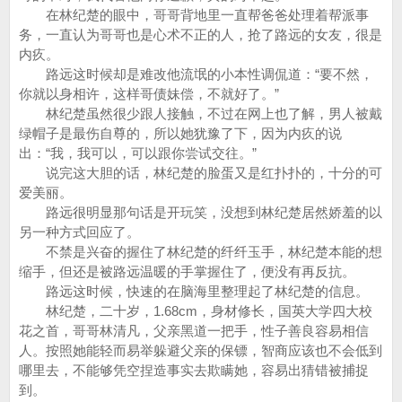
在林纪楚的眼中，哥哥背地里一直帮爸爸处理着帮派事
务，一直认为哥哥也是心术不正的人，抢了路远的女友，很是
内疚。
路远这时候却是难改他流氓的小本性调侃道：“要不然，
你就以身相许，这样哥债妹偿，不就好了。”
林纪楚虽然很少跟人接触，不过在网上也了解，男人被戴
绿帽子是最伤自尊的，所以她犹豫了下，因为内疚的说
出：“我，我可以，可以跟你尝试交往。”
说完这大胆的话，林纪楚的脸蛋又是红扑扑的，十分的可
爱美丽。
路远很明显那句话是开玩笑，没想到林纪楚居然娇羞的以
另一种方式回应了。
不禁是兴奋的握住了林纪楚的纤纤玉手，林纪楚本能的想
缩手，但还是被路远温暖的手掌握住了，便没有再反抗。
路远这时候，快速的在脑海里整理起了林纪楚的信息。
林纪楚，二十岁，1.68cm，身材修长，国英大学四大校
花之首，哥哥林清凡，父亲黑道一把手，性子善良容易相信
人。按照她能轻而易举躲避父亲的保镖，智商应该也不会低到
哪里去，不能够凭空捏造事实去欺瞒她，容易出猜错被捕捉
到。