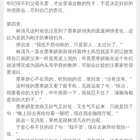
年纪得不到父母关爱，才会变成这般的性子，于是决定好好的
补偿路远，尽到自己的责任。
第四章。
林清凡这时候也注意到了墨寒妍俏美的面庞神情变化，还
以为是因为刚才的事情扫兴。
便说道：“我也不想动粗的，只是那人，太过分了。”
林清凡一直在墨寒妍面前保持着绅士风范就是不想让她觉
得自己就跟父亲一样是黑道上混的，毕竟墨寒妍能在这个年纪
就读博完成为国内头等学府的教师，可能会比较的注重家世背
景清白。
墨寒妍心不在焉的，听到他的话，便回道：“没有没有。”
这时候的墨寒妍又看了眼手机，见路远发了句：“快点，
我要看你的大奶子，中午摸那一下，我就忍不住了，满脑海都
是你的大奶子。”
墨寒妍是觉得又好气又好笑，又生气不起来，只能是回了
句：“晚上回去再给你看一眼吧，现在我在咖啡厅呢。”
路远一见消息，果然是跟林清凡在约会呢。
于是心有不甘的回了句：“我不管，现在去厕所给我拍一
张。”