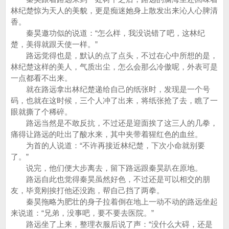
林纪楚惊为天人的美貌，更是痴迷她身上散发出来沁人心脾清
香。
秦昊邀功似的说道：“怎么样，我没说错了吧，这林纪
楚，美得就跟天使一样。”
路远觉得也是，默认的点了点头，不过在心中所想的是，
林纪楚这样的美人，气质出尘，怎么会那么冷傲呢，外表可是
一点都看不出来。
就在路远拿出林纪楚递给自己的纸张时，发现是一个号
码，也就在这时候，三个人冲了出来，将纸张抢了去，瞧了一
眼就撕了个稀碎。
路远当然是不敢反抗，不过还是迎面挨了这三人的几拳，
痛得让路远的吐出了酸水来，其中夹带着猩红色的血丝。
为首的人说道：“不许再接近林纪楚，下次小命就别要
了。”
说完，他们便大步离去，留下路远跟秦昊趴在原地。
路远自此也觉得秦昊虽然好色，不过还是可以相交的朋
友，毕竟刚挨打他还没跑，帮自己挡了两拳。
秦昊拖略为肥壮的身子拉着倒在地上一动不动的路远坐起
来说道：“兄弟，没事吧，要不要去医院。”
路远坐了上来，整理衣服后说了声：“没什么大碍，还是