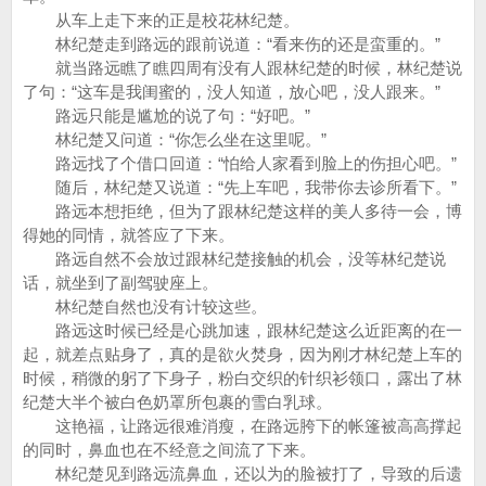
从车上走下来的正是校花林纪楚。
林纪楚走到路远的跟前说道：“看来伤的还是蛮重的。”
就当路远瞧了瞧四周有没有人跟林纪楚的时候，林纪楚说
了句：“这车是我闺蜜的，没人知道，放心吧，没人跟来。”
路远只能是尴尬的说了句：“好吧。”
林纪楚又问道：“你怎么坐在这里呢。”
路远找了个借口回道：“怕给人家看到脸上的伤担心吧。”
随后，林纪楚又说道：“先上车吧，我带你去诊所看下。”
路远本想拒绝，但为了跟林纪楚这样的美人多待一会，博
得她的同情，就答应了下来。
路远自然不会放过跟林纪楚接触的机会，没等林纪楚说
话，就坐到了副驾驶座上。
林纪楚自然也没有计较这些。
路远这时候已经是心跳加速，跟林纪楚这么近距离的在一
起，就差点贴身了，真的是欲火焚身，因为刚才林纪楚上车的
时候，稍微的躬了下身子，粉白交织的针织衫领口，露出了林
纪楚大半个被白色奶罩所包裹的雪白乳球。
这艳福，让路远很难消瘦，在路远胯下的帐篷被高高撑起
的同时，鼻血也在不经意之间流了下来。
林纪楚见到路远流鼻血，还以为的脸被打了，导致的后遗