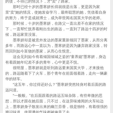
的债，不得已的情况下，才“卖”了路家。
那时已经十岁的墨寒妍长得就很是出落，更是因为家
里“卖”她的情况，使她发奋学习，最终聪慧的她，凭借着自身
的努力，终于是成就博士，成为举世闻名国英大学的老师。
那时候，十岁的墨寒妍，在路父一直出差不在家的情况
下，一直帮忙抚养着刚出生的路远，一直到了路远十四岁的时
候，路远家里没落。
墨寒妍却是被意外发达的墨家重新领回了墨家，从而分离
多年，而路远心中一直以为，墨寒妍是因为嫌弃路家没落，转
而回到如今富饶的墨家，从而心生恨意。
这会见到如今有着倾国倾城之姿的“童养媳”墨寒妍，身边
有着跟她年纪差不多的青年，心中更是不悦。
很明显，墨寒妍就是听到路远要来国英大学，才来接他
的，路远随着下了火车，那个青年在前面领着路，走向一辆豪
华的轿车。
“这五年，你过得还好么？”墨寒妍突然转身对着后面的路
远问道。
“一般般。”在后面跟着的路远五味杂陈，有些卑微的思
想，所以才跟在她后面，只不过，在这异味难闻的火车站边
上，墨寒妍身子散发出来的幽兰芬香，很是独特，有着很强的
辨识味道，使周遭的气味都被掩盖了去。