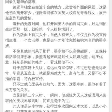
国最为繁华的都市。
路远单独坐在靠近车窗的地方，欣赏着外面的风景，这是
他初次离开家乡，憧憬着能够在国英大校遇见青春靓女，展开
轰轰烈烈的爱情。
漫长的无聊时间，他打开国英大学的官网页面，只见到招
生封面那一版，就给第一个人给惊愣到了。
作为版面上首页头个，自然大有来头，不仅是作为校宣传
招生唯一一个女老师，也是去年才刚读完博被聘为老师的墨寒
妍。
不像其他的书呆子那样，墨寒妍不仅高挑靓丽，一直保持
着活泼健康形象，脸型看起来就是知性大姐姐类型，端庄优
雅，特别是胸前的峰峦，一看规模便不小。
对于墨寒妍上头版，路远虽有些惊讶，不过想想也觉得正
常，毕竟从五官上，就很是精致大气，富有气质，又是不折不
扣的学霸，符合校宣传。
只不过他心里头有些怨气，因为，这墨寒妍，跟他有着千
丝万缕的关系。
当见到第二个人时，一瞬间，便感惊为天人这成语用来形
容她的美境界最高时，简直是毫不为过。
此人便是从小学舞，获得过多次国内艺术大奖，以及小小
年纪，就获邀出国演出的沐清漓......