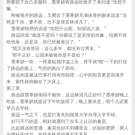
势要脱下自己衣服时，墨寒妍将路远给推开了来问道:“你想干
嘛。”
刚被推开的路远，又爬近了墨寒妍充满体香的躯体说道:“当
然是干你，要不然，岂不是便宜林清凡了。”
墨寒妍惊楞的说道:“你想什么呢，别胡说八道。”
路远回道:“难道不是吗？你都说了是安排的对象，结婚不得
给他肏，还是说，你已经被肏过了。”
“我又没有答应，这么多年，都没有过男友。”
“那不正好，让我来验验你是不是处？”
墨寒妍一听，一阵羞耻感洋溢上头，挥手就“啪”一下的打在
了路远的脸上，气愤的跑出了房间。
路远则是被这巴掌打得有些惊楞，心中的怨意更是弥漫开
来，索性就仰躺在了大床上。
第三章。
路远跟墨寒妍闹得不愉快，这边林清凡正好约了墨寒妍晚上
吃饭，墨寒妍就提议下午吃饭得了，晚上要休息，明个儿还要
早点去学校。
路远一气之下，也是打算先到国英大学办理入学手续。
好巧不巧的是，刚好就遇到了在车上认识的秦昊。
比起路远的普通，秦昊也好不到哪里去，比较的肥胖，两人
办理好手续后，发现居然是同属于艺术系。