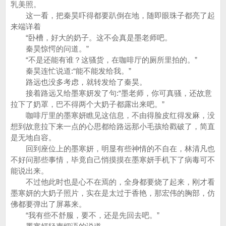
乳美照。
这一看，把秦昊吓得都要趴倒在地，随即眼珠子都亮了起
来端详着
“卧槽，好大的奶子。这不会真是墨老师吧。
秦昊惊愕的问道。”
“不是还能有谁？这骚货，在咖啡厅的厕所里拍的。”
秦昊连忙说道:“能不能发给我。”
路远也没多考虑，就转发给了秦昊。
接着路远又给墨寒妍发了句:“墨老师，你可真骚，还故意
拉下了奶罩，巴不得两个大奶子都露出来吧。”
咖啡厅里的墨寒妍瞧见这信息，不由得脸皮红得发麻，没
想到故意拉下来一点的心思都给路远那小毛孩给戳破了，简直
是无地自容。
回到座位上的墨寒妍，明显有些神情的不自在，林清凡也
不好问那些事情，毕竟自己悄摸摸在墨寒妍手机下了病毒可不
能说出来。
不过他此时也是心不在焉的，全身都要烧了起来，刚才看
墨寒妍的大奶子照片，实在是太过于香艳，那宏伟的胸部，仿
佛都要弹出了屏幕来。
“我有些不舒服，要不，还是先回去吧。”