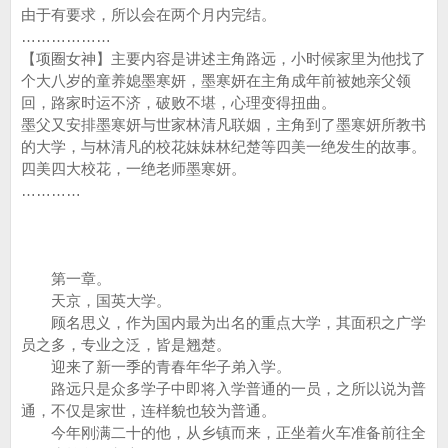
由于有要求，所以会在两个月内完结。
………………
【项圈女神】主要内容是讲述主角路远，小时候家里为他找了
个大八岁的童养媳墨寒妍，墨寒妍在主角成年前被她亲父领
回，路家时运不济，破败不堪，心理变得扭曲。
墨父又安排墨寒妍与世家林清凡联姻，主角到了墨寒妍所教书
的大学，与林清凡的校花妹妹林纪楚等四美一绝发生的故事。
四美四大校花，一绝老师墨寒妍。
…………
第一章。
天京，国英大学。
顾名思义，作为国内最为出名的重点大学，其面积之广学
员之多，专业之泛，皆是翘楚。
迎来了新一季的青春年华子弟入学。
路远只是众多学子中即将入学普通的一员，之所以说为普
通，不仅是家世，连样貌也较为普通。
今年刚满二十的他，从乡镇而来，正坐着火车准备前往全