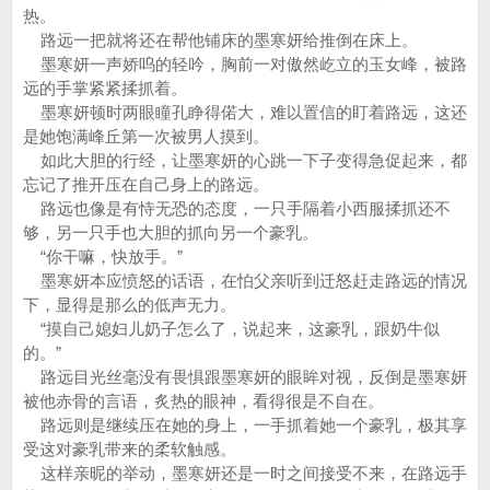
热。
路远一把就将还在帮他铺床的墨寒妍给推倒在床上。
墨寒妍一声娇呜的轻吟，胸前一对傲然屹立的玉女峰，被路
远的手掌紧紧揉抓着。
墨寒妍顿时两眼瞳孔睁得偌大，难以置信的盯着路远，这还
是她饱满峰丘第一次被男人摸到。
如此大胆的行经，让墨寒妍的心跳一下子变得急促起来，都
忘记了推开压在自己身上的路远。
路远也像是有恃无恐的态度，一只手隔着小西服揉抓还不
够，另一只手也大胆的抓向另一个豪乳。
“你干嘛，快放手。”
墨寒妍本应愤怒的话语，在怕父亲听到迁怒赶走路远的情况
下，显得是那么的低声无力。
“摸自己媳妇儿奶子怎么了，说起来，这豪乳，跟奶牛似
的。”
路远目光丝毫没有畏惧跟墨寒妍的眼眸对视，反倒是墨寒妍
被他赤骨的言语，炙热的眼神，看得很是不自在。
路远则是继续压在她的身上，一手抓着她一个豪乳，极其享
受这对豪乳带来的柔软触感。
这样亲昵的举动，墨寒妍还是一时之间接受不来，在路远手