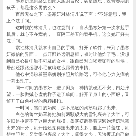
墨寒妍见到路远如此大胆的言论，满是尴尬，这青春期的
孩子，都是这么勇的么？
百般无奈之下，墨寒妍对林清凡说了声：“不好意思，我
上个洗手间。”
这时候的林清凡，也注意到了，自从墨寒妍第一次拿起手
机后，就心不在焉的，一直隔三差五的看手机，这会她正好去
洗手间。
索性林清凡就拿出自己的手机，打开了软件，来到了墨寒
妍微信的界面，一点开跟路远消息框，顿时让他炸了毛，没想
到自己心目中触不可及的女神，跟自己对面喝着咖啡的时候，
居然还跟路远那小毛孩聊这么露骨的事情。
他心中渴盼着墨寒妍别拍照片给路远，可令他心力交瘁的
一幕出现了。
同一时间的墨寒妍，进了厕所，神情就忐忑不安，四处张
望，一脸做贼心虚的样子进了单间，解开了身上的小西服，又
解开了白色衬衫的两颗纽扣。
一时间，雪白的奶肉，深不见底的沟壑就露了出来。
白色的蕾丝奶罩将她胸前两颗硕大的雪乳裹去了大半，可
依旧是掩盖不了这巨大的规模，墨寒妍调整着两颗饱满奶球露
出来的部分，刚开始还觉得露出来的太多，脸上一片羞红，刚
想拍照片，又觉得包裹起了大半，露得太少，无法展现自己傲