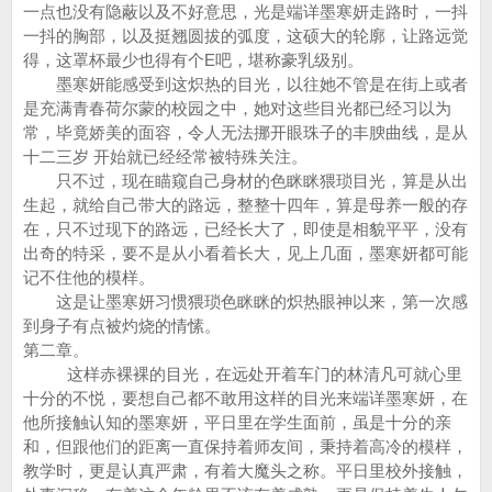
一点也没有隐蔽以及不好意思，光是端详墨寒妍走路时，一抖
一抖的胸部，以及挺翘圆拔的弧度，这硕大的轮廓，让路远觉
得，这罩杯最少也得有个E吧，堪称豪乳级别。
墨寒妍能感受到这炽热的目光，以往她不管是在街上或者
是充满青春荷尔蒙的校园之中，她对这些目光都已经习以为
常，毕竟娇美的面容，令人无法挪开眼珠子的丰腴曲线，是从
十二三岁 开始就已经经常被特殊关注。
只不过，现在瞄窥自己身材的色眯眯猥琐目光，算是从出
生起，就给自己带大的路远，整整十四年，算是母养一般的存
在，只不过现下的路远，已经长大了，即使是相貌平平，没有
出奇的特采，要不是从小看着长大，见上几面，墨寒妍都可能
记不住他的模样。
这是让墨寒妍习惯猥琐色眯眯的炽热眼神以来，第一次感
到身子有点被灼烧的情愫。
第二章。
这样赤裸裸的目光，在远处开着车门的林清凡可就心里
十分的不悦，要想自己都不敢用这样的目光来端详墨寒妍，在
他所接触认知的墨寒妍，平日里在学生面前，虽是十分的亲
和，但跟他们的距离一直保持着师友间，秉持着高冷的模样，
教学时，更是认真严肃，有着大魔头之称。平日里校外接触，