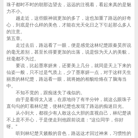
珠子都时不时的朝那边望去，远远的注视着，看起来真的是魅
力不小。
越走近，这些眼神就更加的多了，这也加重了路远的好奇
心，到底是什么样的美色，才能在光天化日之下引起那么多人
的注意。
第五章。
走过去后，路远看了一眼，便是感觉这林纪楚跟秦昊所说
的毫无差别，甚至长得要更加的出落，说是惊为天人的美貌，
丝毫都不为过。
要说，比起墨寒妍来，还要美上几分，就同是天上下来的
仙姿一般，只不过是气质上，少了墨寒妍一点，对于这样天生
丽质的林纪楚，路远看一眼，就将她的相貌给烙在了脑海当
中。
不知不觉的，跟痴迷失了魂似的。
由于是看得太入迷，在原地待了有半分钟，就这么眼珠子
直勾勾的盯着林纪楚，使林纪楚也发现了路远的痴迷目光。
从小到大，都很少有人敢这么大胆的直视自己，林纪楚谈
不上是不开心，于是便走到他跟前说道：“这位同学，你好
呀。”
听到林纪楚天籁般的音色，路远这才回过神来，习惯性的