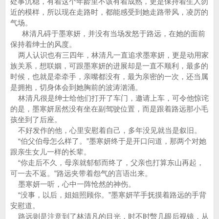
处事沉稳，有着这个年龄里不该有着成熟，更是保持着生人勿
近的模样，所以现在走路时，都能感受到她走路带风，凌厉的
气场。
林清凡碍于墨寒妍，并没有当场发怒于路远，在她的面前
保持着绅士的风度。
两人认识也有三四年，林清凡一直追求墨寒妍，更是动用家
族关系，想联姻，可跟墨寒妍的进展却是一直不顺利，最多的
时候，也就是牵牵手，亲嘴都没有，最为亲密的一次，还当属
是拥抱，切身体会到她胸前的波涛汹涌。
林清凡很是绅士给他们打开了车门，邀请上车，可令他惊诧
的是，墨寒妍居然没有坐在副驾驶位置，而是跟着路远那小毛
孩坐到了后座。
不好发作的他，心里安慰着自己，多年没见就当是叙旧。
“伯父伯母怎么样了。”墨寒妍终于是开口问道，那两个对她
跟亲生女儿一样的长辈。
“你走后不久，母亲就郁郁而终了，父亲也打算东山再起，
可一去不返。”路远夹带着怨气的言语出来。
墨寒妍一听，心中一阵怆然的神伤。
“没事，以后，姐姐照顾你。”墨寒妍芊手抚摸着路远的手背
安慰道。
路远则是注意到了林清凡的目光，时不时暼几眼后视镜，从