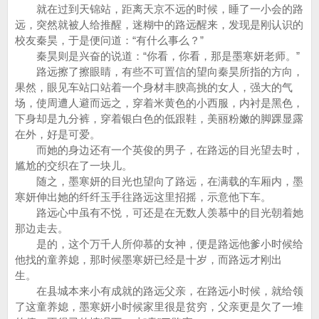
就在过到天锦站，距离天京不远的时候，睡了一小会的路
远，突然就被人给推醒，迷糊中的路远醒来，发现是刚认识的
校友秦昊，于是便问道：“有什么事么？”
秦昊则是兴奋的说道：“你看，你看，那是墨寒妍老师。”
路远擦了擦眼睛，有些不可置信的望向秦昊所指的方向，
果然，眼见车站口站着一个身材丰腴高挑的女人，强大的气
场，使周遭人避而远之，穿着米黄色的小西服，内衬是黑色，
下身却是九分裤，穿着银白色的低跟鞋，美丽粉嫩的脚踝显露
在外，好是可爱。
而她的身边还有一个英俊的男子，在路远的目光望去时，
尴尬的交织在了一块儿。
随之，墨寒妍的目光也望向了路远，在满载的车厢内，墨
寒妍伸出她的纤纤玉手往路远这里招摇，示意他下车。
路远心中虽有不悦，可还是在无数人羡慕中的目光朝着她
那边走去。
是的，这个万千人所仰慕的女神，便是路远他爹小时候给
他找的童养媳，那时候墨寒妍已经是十岁，而路远才刚出
生。
在县城本来小有成就的路远父亲，在路远小时候，就给领
了这童养媳，墨寒妍小时候家里很是贫穷，父亲更是欠了一堆