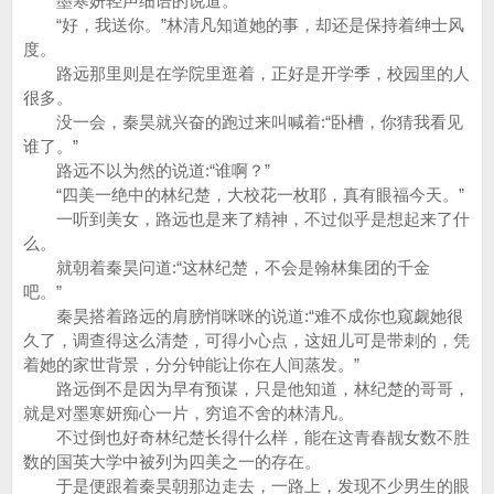
墨寒妍轻声细语的说道。
“好，我送你。”林清凡知道她的事，却还是保持着绅士风
度。
路远那里则是在学院里逛着，正好是开学季，校园里的人
很多。
没一会，秦昊就兴奋的跑过来叫喊着:“卧槽，你猜我看见
谁了。”
路远不以为然的说道:“谁啊？”
“四美一绝中的林纪楚，大校花一枚耶，真有眼福今天。”
一听到美女，路远也是来了精神，不过似乎是想起来了什
么。
就朝着秦昊问道:“这林纪楚，不会是翰林集团的千金
吧。”
秦昊搭着路远的肩膀悄咪咪的说道:“难不成你也窥觑她很
久了，调查得这么清楚，可得小心点，这妞儿可是带刺的，凭
着她的家世背景，分分钟能让你在人间蒸发。”
路远倒不是因为早有预谋，只是他知道，林纪楚的哥哥，
就是对墨寒妍痴心一片，穷追不舍的林清凡。
不过倒也好奇林纪楚长得什么样，能在这青春靓女数不胜
数的国英大学中被列为四美之一的存在。
于是便跟着秦昊朝那边走去，一路上，发现不少男生的眼