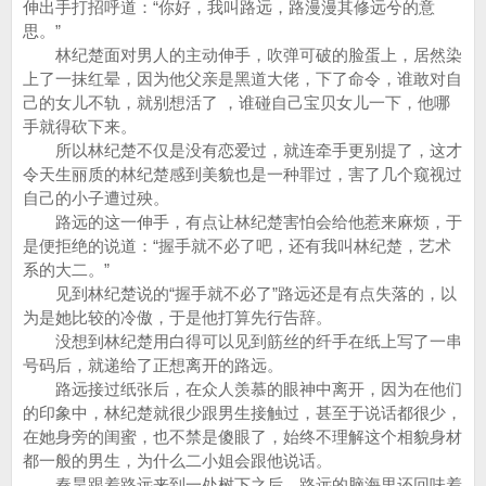
伸出手打招呼道：“你好，我叫路远，路漫漫其修远兮的意
思。”
林纪楚面对男人的主动伸手，吹弹可破的脸蛋上，居然染
上了一抹红晕，因为他父亲是黑道大佬，下了命令，谁敢对自
己的女儿不轨，就别想活了 ，谁碰自己宝贝女儿一下，他哪
手就得砍下来。
所以林纪楚不仅是没有恋爱过，就连牵手更别提了，这才
令天生丽质的林纪楚感到美貌也是一种罪过，害了几个窥视过
自己的小子遭过殃。
路远的这一伸手，有点让林纪楚害怕会给他惹来麻烦，于
是便拒绝的说道：“握手就不必了吧，还有我叫林纪楚，艺术
系的大二。”
见到林纪楚说的“握手就不必了”路远还是有点失落的，以
为是她比较的冷傲，于是他打算先行告辞。
没想到林纪楚用白得可以见到筋丝的纤手在纸上写了一串
号码后，就递给了正想离开的路远。
路远接过纸张后，在众人羡慕的眼神中离开，因为在他们
的印象中，林纪楚就很少跟男生接触过，甚至于说话都很少，
在她身旁的闺蜜，也不禁是傻眼了，始终不理解这个相貌身材
都一般的男生，为什么二小姐会跟他说话。
秦昊跟着路远来到一处树下之后，路远的脑海里还回味着