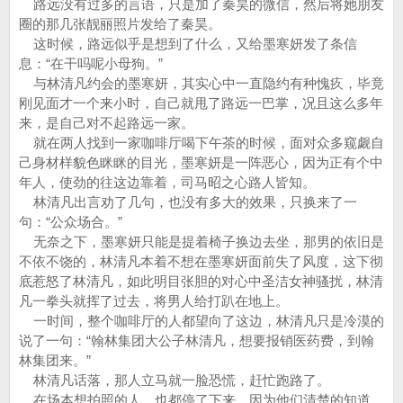
路远没有过多的言语，只是加了秦昊的微信，然后将她朋友
圈的那几张靓丽照片发给了秦昊。
这时候，路远似乎是想到了什么，又给墨寒妍发了条信
息：“在干吗呢小母狗。”
与林清凡约会的墨寒妍，其实心中一直隐约有种愧疚，毕竟
刚见面才一个来小时，自己就甩了路远一巴掌，况且这么多年
来，是自己对不起路远一家。
就在两人找到一家咖啡厅喝下午茶的时候，面对众多窥觑自
己身材样貌色眯眯的目光，墨寒妍是一阵恶心，因为正有个中
年人，使劲的往这边靠着，司马昭之心路人皆知。
林清凡出言劝了几句，也没有多大的效果，只换来了一
句：“公众场合。”
无奈之下，墨寒妍只能是提着椅子换边去坐，那男的依旧是
不依不饶的，林清凡本着不想在墨寒妍面前失了风度，这下彻
底惹怒了林清凡，如此明目张胆的对心中圣洁女神骚扰，林清
凡一拳头就挥了过去，将男人给打趴在地上。
一时间，整个咖啡厅的人都望向了这边，林清凡只是冷漠的
说了一句：“翰林集团大公子林清凡，想要报销医药费，到翰
林集团来。”
林清凡话落，那人立马就一脸恐慌，赶忙跑路了。
在场本想拍照的人，也都停了下来，因为他们清楚的知道，