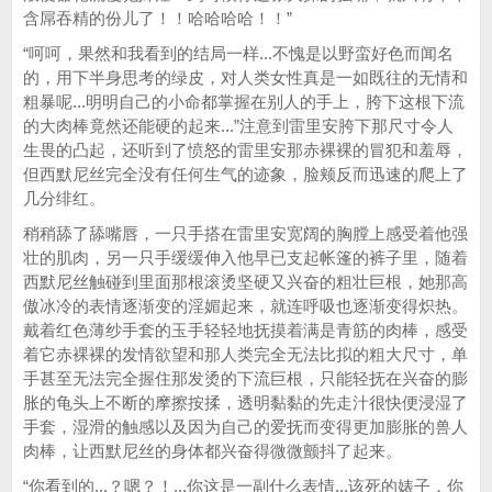
含屌吞精的份儿了！！哈哈哈哈！！”
“呵呵，果然和我看到的结局一样...不愧是以野蛮好色而闻名
的，用下半身思考的绿皮，对人类女性真是一如既往的无情和
粗暴呢...明明自己的小命都掌握在别人的手上，胯下这根下流
的大肉棒竟然还能硬的起来...”注意到雷里安胯下那尺寸令人
生畏的凸起，还听到了愤怒的雷里安那赤裸裸的冒犯和羞辱，
但西默尼丝完全没有任何生气的迹象，脸颊反而迅速的爬上了
几分绯红。
稍稍舔了舔嘴唇，一只手搭在雷里安宽阔的胸膛上感受着他强
壮的肌肉，另一只手缓缓伸入他早已支起帐篷的裤子里，随着
西默尼丝触碰到里面那根滚烫坚硬又兴奋的粗壮巨根，她那高
傲冰冷的表情逐渐变的淫媚起来，就连呼吸也逐渐变得炽热。
戴着红色薄纱手套的玉手轻轻地抚摸着满是青筋的肉棒，感受
着它赤裸裸的发情欲望和那人类完全无法比拟的粗大尺寸，单
手甚至无法完全握住那发烫的下流巨根，只能轻抚在兴奋的膨
胀的龟头上不断的摩擦按揉，透明黏黏的先走汁很快便浸湿了
手套，湿滑的触感以及因为自己的爱抚而变得更加膨胀的兽人
肉棒，让西默尼丝的身体都兴奋得微微颤抖了起来。
“你看到的...？嗯？！...你这是一副什么表情...该死的婊子，你