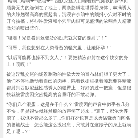
“哈啊...哈啊❤~嗯唔❤~”西默尼丝大口喘着粗气瘫软的身体则
顺势无力的跪倒在了地上，两条胳膊堪堪撑着身体，丰满诱人
的火辣翘臀高高的撅起着，沉浸在余韵中的颤抖小穴时不时的
开合抽搐，将些许爱液和小穴里肉眼可见盛满的浓稠兽人精液
激烈的喷出些许。
“嘎嘎！光是看到这骚货的痴态就兴奋的要射了！”
“可恶，我也想射在人类母畜的骚穴里，让她怀孕！”
“以后可能再也操不到女人了！要把精液都射在这个妓女的身
上！嘎嘎！”
被这淫乱交尾的场景刺激的性欲大发的哥布林们胆子更大了，
他们不停地撸动着自己的肉棒，隔着铁栅栏挺着腰想要将精液
都射到西默尼丝性感诱人的骚臀上，好好的过一把瘾，但是很
快就被雷度因突然提高的音量吓的不敢动弹。
“你们几个混蛋，这是在干什么？”雷度因的声音中似乎有几分
不快，但是很快就释然般的放声笑了起来，“算了，都沦为俘
虏了，我也不管那么多了...你们好歹也算是以勇猛骁勇而闻名
的兽族战士，怎么能这么没出息，只敢射在这婊子的身上就满
足了呢...？”