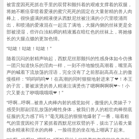
被雷度因死死抓在手里的双臂和颤抖着的艰难支撑着的双腿，
将她不断痉挛喷着爱液的蜜穴死死的固定在大量射精的兽人肉
棒上，很快盛满的精液便从西默尼丝被注满的小穴里喷涌而
出，和喷涌的爱液混在一起流了满地，大腿内侧的丝袜更是全
部被浸湿，些许白浊粘稠的精液溅在暗红色的丝袜上，将她修
长的大腿点缀的更加色情。
“咕哝！咕哝！咕哝！”
随着沉闷的射精声响起，西默尼丝那颤抖的性感身体如今仿佛
一团只知道快乐的淫肉一样，一刻不停地愉悦高潮着，嘴里高
声的喊着下流放荡的淫语，完全没有了之前那副高高在上的傲
慢模样：“呜呜呜呜❤！在高潮的同时狠狠地射进来了❤！本王
的子宫，要被滚烫的兽人精液注满烫伤了嗯啊啊啊啊❤~！小
穴又要去了咿哦哦哦哦❤！”
“呼啊...呼啊...被兽人肉棒内射的感觉如何，傲慢的人类婊子？
感受到那副淫乱放荡的雌性身体，被我们兽人的粗壮肉棒彻底
征服的无力感了吗？”毫无顾忌的狠狠地爆射了一番，喘着粗
气的雷度因松开了紧抓着西默尼丝双臂的手，拔出了沾着大量
残余精液和淫水的肉棒，一脸得意的坐在地上嘲讽了起来。