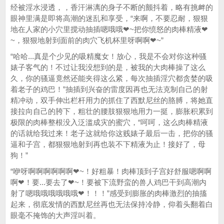
经被淫水浸透，，香汗淋漓的身子不断的颤抖着，略有挑衅的
眼神里满是即将高潮的迷乱和享受，“来啊，不要忍耐，狠狠
地在人家的小穴里搅动抽插嗯哦哦❤~把你愤怒的肉棒精液❤
~，狠狠地射到面前的肉穴飞机杯里呀啊啊❤~”
“哈哈...真是个少见的吸精魔女！放心，我是不会对你这种骚
婊子客气的！不过让我没想到的是，被我的大肉棒操了这么
久，你的骚逼竟然还能夹得这么紧，每次抽插淫穴都贪婪的吸
着老子的鸡巴！”抽插到兴奋的雷度因再也无法克制自己的射
精冲动，双手伸出栏杆用力的抓住了西默尼丝的胳膊，将她直
接拉向自己的胯下，粗壮的腰肢狠狠地用力一挺，膨胀积累到
极限的肉棒整根没入泛滥成灾的蜜穴，“呵呵，这么肉棒精液
的话就给我过来！老子这就给你这贱婊子最后一击，把你的骚
逼和子宫，都狠狠地射到再也装不下精液为止！接好了，母
狗！”
“咿呀啊啊啊啊啊啊❤~！好粗暴！肉棒顶到子宫好舒服嗯啊啊
啊❤！要...要去了❤~！要被下流野蛮的兽人鸡巴干到高潮内
射了嗯哦哦哦哦哦哦❤！！！”感受到膨胀的肉棒激烈的抽搐
起来，彻底发情的西默尼丝再也无法保持冷静，仰着头翻着白
眼毫不掩饰的大声淫叫着。