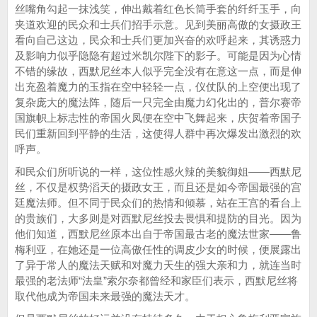
丝嘴角勾起一抹浅笑，伸出戴着红色长筒手套的纤纤玉手，向
夹道欢迎的民众和士兵们招手示意。见到美丽高傲的女摄政王
看向自己这边，民众和士兵们更加兴奋的欢呼起来，其诱惑力
及影响力似乎隐隐有超过米凯尔陛下的影子。可能是因为心情
不错的缘故，西默尼丝本人似乎完全没有在意这一点，而是伸
出充盈着魔力的玉指在空中轻轻一点，仪仗队的上空便出现了
复杂庞大的魔法阵，随后一只完全由魔力幻化出的，普尔赛帝
国旗帜上标志性的帝国火凤便在空中飞舞起来，庆贺着帝国子
民们重新回到平静的生活，这使得人群中再次爆发出激烈的欢
呼声。
和民众们所听说的一样，这位性感火辣的美貌御姐——西默尼
丝，不仅是权势滔天的摄政女王，而且还是如今帝国最强的宫
廷魔法师。但不同于民众们的热情和倾慕，站在王宫的看台上
的贵族们，大多则是对西默尼丝投去畏惧和提防的目光。因为
他们知道，西默尼丝原本出自于帝国最古老的魔法世家——鲁
梅利亚，在她还是一位高傲任性的调皮少女的时候，便展露出
了异于常人的魔法天赋和对魔力天生的强大亲和力，就连当时
最强的老法师“法皇”索尔奈都曾经和家臣们表示，西默尼丝将
取代他成为帝国未来最强的魔法天才。