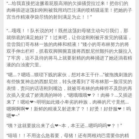
“...给我直接把这撅着屁股高潮的欠操骚货拉过来！把你们的
肉棒插进这荡妇刚刚被我用鸡巴注满的喷精骚逼里！把她的子
宫当作精液孕袋尽情的射到满足为止！！”
“...嘎嘎！！队长说的对！既然这荡妇母猪主动勾引我们，那
就彻底的满足她好了！过来吧，让你这刚刚被开发完的骚逼，
尝尝我们哥布林一族的肉棒和精液！”矮小的哥布林努力的将
双手伸出栏杆，抓着双脚脚腕直接将西默尼丝颤抖的大腿拉入
了牢房，迫不及待的将马上就要射精的肉棒捅进了她还淌着精
液的白浊蜜穴里。
“嗯...？嗯唔...猥琐下贱的家伙，想对本王干什...”被拖拽刺激的
有些恢复神志的西默尼丝，转头便看到了哥布林那一脸淫笑的
表情，责问的话语刚到嘴边，就被哥布林的肉棒猝不及防的再
次插入变成了娇滴滴的呻吟，“嗯哦哦哦❤？！肉棒？...又插进
来了！嗯哈❤~明明如此矮小卑劣的种族，肉棒的尺寸竟然...
嗯啊啊啊❤！新鲜的精液又射进来了？！好烫！好舒服❤！呜
嗯❤~”
“咦？这就要拔出来了么❤~本，本王还...嗯呜呜呜❤？！”
“嘻嘻！！不用这么急着要，母猪！还有两根鸡巴需要你的精