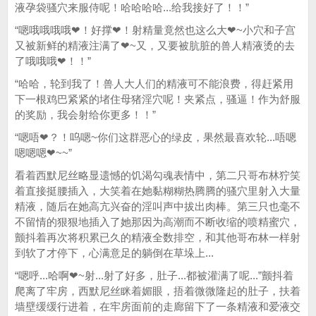
液孕袋骚穴来服侍呢！哈哈哈哈...给我接好了！！”
“嗯哦哦哦哦❤！好撑❤！射精量竟然也这么大❤~小穴和子宫
又被新鲜的精液注满了❤~又，又要被肮脏的兽人精液烫的去
了哦哦哦❤！！”
“哈哈，轮到我了！兽人大人们的精液可不能浪费，得赶紧用
下一根鸡巴紧紧的堵住母猪淫穴呢！夹紧点，骚逼！作为舒服
的奖励，我会射给你更多！！”
“嗯唔❤？！呜嗯~你们这群恶心的绿皮，果然最喜欢轮...唔嗯
嗯嗯嗯❤~~”
看着西默尼丝略显遗憾的饥渴勾魂表情中，第二只哥布林狞笑
着直接挺腰插入，大笑着在她黏糊糊热腾腾的骚穴里射入大量
精液，随后在她高亢兴奋的淫叫声中拔出肉棒。第三只也毫不
不留情的狠狠地插入了她那因为高潮而不断收缩的喷精蜜穴，
颤抖着再次将积累已久的精液全数排空，和其他哥布林一样射
到软了才停下，心满意足的躺倒在草垛上...
“嗯呼...哈啊❤~射...射了好多，肚子...都被灌满了呢...”颤抖着
爬离了牢房，西默尼丝眯着媚眼，捂着微微隆起的肚子，扶着
墙壁缓缓行进着，在牢房面前的走廊留下了一条精液和爱液交