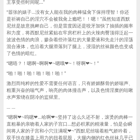
王享受些时间呢...”
“嚣张的婊子...没有女人能在我的肉棒猛肏下保持理智！你还
是祈祷自己的淫穴不会被我肏上瘾吧！！嗯！”虽然知道西默
尼丝是故意挑衅自己，但是雷度因还是咬牙加快了抽插的频率
和力度，将西默尼丝紧贴在牢房栏杆上的火辣肉臀顶得泛起一
波波色情的肉浪，掺杂着些许落红的大量爱液和先走汁的淫荡
混合液体，也沿着大腿滑落到了腿上，浸湿的丝袜颜色也变成
了色情的暗红。
“嗯唔？！嗯啊~啊啊❤~嗯哦❤~！呀啊❤~！”
“啪！啪！啪！啪！啪！啪！”
激烈而纯粹的性爱不需要任何语言，只有娇媚酥骨的娇喘声、
粗重兴奋的喘气声，响亮的肉体撞击声，以及色情淫糜的咕啾
水声萦绕在阴冷的监狱里。
... ...
“嗯啊❤~呜嗯❤...哈啊❤~坚持了这么久还不射，滚烫的肉棒一
直粗暴的亲吻着人家的子宫口...想必积累的精液量，怕是会瞬
间将人家的子宫和小穴注满呢❤~”西默尼丝喘着粗气娇吟着，
双手扶在膝盖上用力的扭着屁股，大腿内侧的红色丝袜几乎已