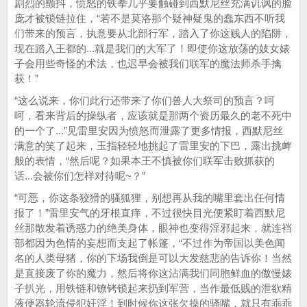
剧烈的颤抖，愤怒的铁拳几乎要触碰到西默尼丝充满讥讽的脸
庞才被锁链拉住，“若不是莫洛那个疑神疑鬼的蠢东西不听我
们带来的预言，执意要从北部行军，踏入了你这贱人的陷阱，
现在踏入王都的...就是我们的大军了！即使你这放荡的妓女婊
子会用些奇怪的术法，也迟早会被我们联军的魔法师杀手擒
获！”
“这么说来，你们此行还带来了你们兽人大祭司的预言？呵
呵，看来背后的操纵者，应该就是那两个资历最久的老不死中
的一个了...”见雷里安因为愤怒而泄露了更多情报，西默尼丝
满意的笑了起来，玉指轻轻地挑起了雷里安的下巴，露出挑衅
般的表情，“然后呢？如果本王不慎被你们联军击败抓获的
话...会被你们怎样对待呢~？”
“可恶，你这条狡猾的骚狐狸，别想再从我的嘴里套出任何情
报了！”雷里安气的牙根直痒，不过很快目光便紧盯着西默尼
丝那散发着诱惑力的绝美身体，眼神也变得淫邪起来，就连裆
部都因为色情的妄想而支起了帐篷，“不过作为帝国以美色闻
名的人类母猪，你的下场我倒是可以大发慈悲的告诉你！当然
是直接废了你的魔力，然后将你这沾满我们同胞鲜血的傲慢婊
子扒光，用铁链和镣铐锁起来扔到军营，当作最低贱的泄欲精
液便器轮流侵犯奸淫！到时候你这张欠操的骚嘴，就只有乖乖