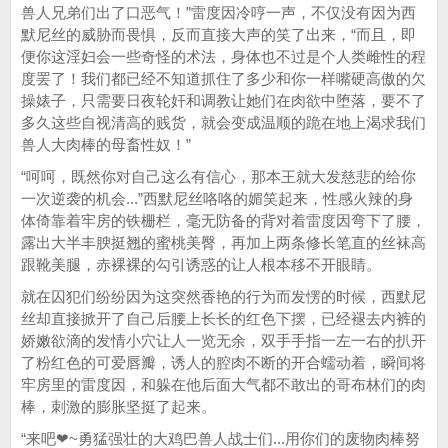
兽人兄弟们出了口恶气！”雷度因冷哼一声，不仅没有因为西
默尼丝的威胁而畏惧，反而直接大声的笑了出来，“而且，即
便你这淫妇会一些奇怪的术法，身体也不过是个人类雌性的程
度罢了！我们都已经不知道抓住了多少和你一样嘴硬高傲的欠
操婊子，只需要日夜轮奸和调教让她们在肉欲中堕落，要不了
多久这些自视清高的贱货，就会变成温顺的跪在地上渴求我们
兽人大肉棒的母畜性奴！”
“呵呵，既然你对自己这么有信心，那本王就大发慈悲的给你
一次逆袭的机会...”西默尼丝咯咯的媚笑起来，性感火辣的身
体倚靠着牢房的铁栅栏，毫无防备的背对着雷度因弯下了腰，
露出大半丰腴挺翘的蜜桃美臀，再加上两条修长笔直的丝袜高
跟靴美腿，赤裸裸的勾引诱惑的让人根本移不开眼睛。
就在囚犯们纷纷因为这突然香艳的行为而发愣的时候，西默尼
丝却直接掀开了自己后腰上长长的红色下摆，已经褪去内裤的
娇嫩欲滴的发情小穴让人一览无余，双手手指一左一右的扒开
了粉红色的可爱唇瓣，诱人的腔肉不断的开合蠕动着，瞬间将
牢房里的雷度因，和躲在他后面大气都不敢出的哥布林们的肉
棒，刺激的膨胀坚挺了起来。
“来吧❤~勇猛强壮的大鸡巴兽人战士们...用你们的废物肉棒努