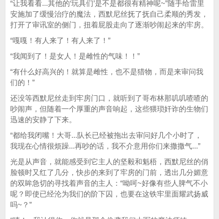
“让我看看...其他的‘玩具们’是不是都很有精神呢~”随手给雷里
安施加了缓慢治疗的魔法，西默尼丝抚了抚自己柔顺的秀发，
打开了审讯室的侧门，扭着屁股走向了逐渐吵闹起来的牢房。
“嘎嘎！有人来了！有人来了！”
“我闻到了！是女人！是雌性的气味！！”
“有什么好高兴的！就算是雌性，也不是猎物，而是来审问我
们的！”
还没等西默尼丝走到牢房门口，就听到了哥布林那叽叽喳喳的
吵闹声，但随着一个厚重的声音响起，这些猥琐奸诈的生物们
迅速的安静了下来。
“都给我闭嘴！大哥...队长已经被拖出去审问好几个小时了，
我现在心情很烦躁...再吵的话，我不介意用你们来撒撒气...”
光是从声音，就能感受到它主人的坚毅和魁梧，西默尼丝的俏
脸顿时又红了几分，快步的来到了牢房的门前，透出几分媚意
的双眸急切的寻找着声音的主人：“呦呵~好像有些人脾气不小
呢？即使已经沦为我们的阶下囚，也要在这铁牢里面耀武扬威
吗~？”