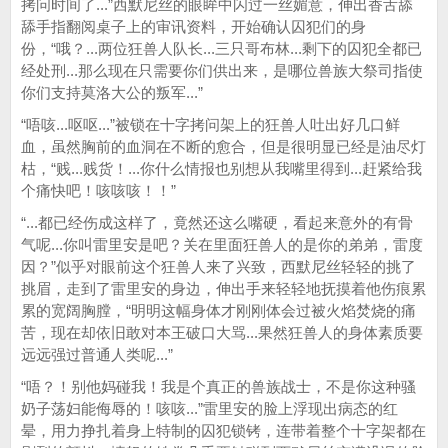
拷问时间了...”西默尼丝的眼眸中闪过一丝媚意，伸出香舌舔
舔手指翻阅桌子上的审讯资料，开始确认囚犯们的身
份，“哦？...两位狂兽人队长...三只哥布林...剩下的囚犯全都已
经处刑...那么现在只需要你们供出来，是哪位兽族大祭司指使
你们支持莫洛大公的叛军...”
“唔咳...呕呕...”被锁在十字拷问架上的狂兽人吐出好几口鲜
血，虽然胸前的血洞在不断的愈合，但是很明显已经是油尽灯
枯，“贱...贱货！...你什么情报也别想从我嘴里得到...赶紧给我
个痛快吧！咳咳咳！！”
“...都已经伤成这样了，竟然还这么嘴硬，看起来意外的有骨
气呢...你叫雷里安是吧？关在里面狂兽人的是你的弟弟，雷度
因？”似乎对眼前这个狂兽人来了兴致，西默尼丝轻轻的挑了
挑眉，走到了雷里安的身边，伸出手来轻轻地抚摸着他伤痕累
累的宽阔胸膛，“明明这幅身体才刚刚体会过被火焰焚烧的痛
苦，现在却依旧敢对本王破口大骂...果然狂兽人的身体素质要
远远强过普通人类呢...”
“唔？！别他妈碰我！我是个真正的兽族战士，不是你这种骚
奶子荡妇能侮辱的！咳咳...”雷里安的脸上浮现出病态的红
晕，用力挣扎着身上特制的囚犯锁铐，连带着整个十字架都在