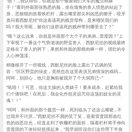
“啧！...我认得你，你就是那个偷袭我们大军的魔法师婊
子！”看到外面那张熟悉的脸，坐在墙角的兽人愤怒的站起了
身，恶狠狠的抓着铁栏杆，露出嘴里那尖利凶恶的獠牙，咬牙
质问着西默尼丝“你这条该死的贱货母狗，是来嘲笑我们的
吗？我大哥呢，被你们这群该死的贱种带到哪里去了？”
“哦？这么说来，你就是外面那个大个子的弟弟...雷度因？”上
下审视了一番这个气势汹汹的野蛮兽人，西默尼丝的视线最终
定格在了兽人的胯下，果然和外面的那根肉棒一样，强壮的令
人心神荡漾。
稍微移开了一些视线，西默尼丝的脸上露出了讥讽的笑
容：“区区野蛮的绿皮，竟然也在这里表演兄弟情深的戏码...
呵呵，别担心，他只是胸前被我开了个大洞而已~”
“吼唔！！可恶，你这欠操的人类婊子！要杀就杀，赶紧给我
们个痛快吧！在死后，我会化作怨灵诅咒你这荡妇妓女的灵
魂！！”
“呵呵，和外面的那个蠢货一样，死到临头了还这么嘴硬...不
过我并不讨厌...”西默尼丝不屑的笑了笑，迎着雷度因那血红
色的凶恶目光，径直走到了铁栅栏的面前，隔着栏杆将手伸向
雷度因的下体轻轻抚摸起来，“我早就听说你们这些用下半身