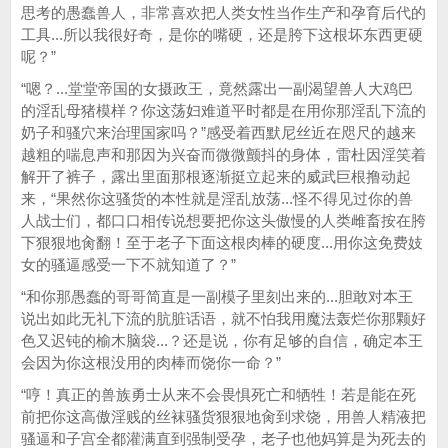
思考的愚蠢兽人，非常喜欢把人类女性当作生产和孕育后代的
工具...所以我很好奇，是你的嘴硬，还是胯下这根坏东西更硬
呢？”
“嗯？...堂堂帝国的女摄政王，竟然露出一副渴望兽人大鸡巴
的淫乱母猪模样？你这荡妇难道平时都是在用你那淫乱下流的
奶子和骚穴来治理国家吗？”感受着西默尼丝近在咫尺的越来
越粗的喘息声和那因为兴奋而微微颤抖的身体，雷杜因淫笑着
解开了裤子，露出里面那根逐渐挺立起来的威武巨根撸动起
来，“果然你这骚货的本性就是淫乱放荡...怪不得见过你的兽
人战士们，都口口相传说想要把你这头傲慢的人类雌畜按在胯
下狠狠地肏翻！至于老子下面这根肉棒的硬度...用你这免费妓
女的骚逼感受一下不就知道了？”
“和你那愚蠢的哥哥简直是一副模子里刻出来的...胆敢对本王
说出如此无礼下流的肮脏话语，就不怕我用魔法轰烂你那颗好
色又迟钝的榆木脑袋...？还是说，你有足够的自信，确定本王
会因为你这根没用的肉棒而饶你一命？”
“哼！真正的兽族勇士从来不会畏惧死亡和牺牲！若是能在死
前把你这高傲淫贱的丝袜骚货狠狠地肏到求饶，用兽人精液把
骚逼和子宫全都灌满直到强制受孕，老子也他妈算是为死去的