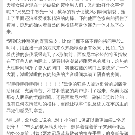
天和女囚厮混在一起纵欲的废物男人们，又能做好什么事情
呢？”只见空中寒光一闪，狱卒的裤子便被风刃瞬间割裂，露
出了里面还沾着爱液和精液的肉棒。吓的他面色惨白的捂住了
裤裆，惊恐的确认着自己的男根还与身体连为一体才放下心
来。
“遇到这种嘴硬的野蛮绿皮，比你们那不痛不痒的拷问手段...
呵呵，用直接一点的方式来杀鸡儆猴会更有效果，比如...”迈
着优雅的步伐缓缓走到了X形架前，西默尼丝轻轻的将玉指按
在了狂兽人的胸膛上，随着指尖凝聚起幽紫色的魔力，灼热的
火柱瞬间洞穿了兽人的胸口，将他右侧的胸口直接烧穿了一个
大洞，滋啦滋啦的皮肉烧焦的声音瞬间填满了阴森的房间。
“吼啊啊啊啊啊啊！！！！！”晕倒的狂兽人被这刺骨的剧痛活
活疼醒，充满痛苦、不甘和愤怒的高声惨叫了起来。然而比起
那令人胆寒的愤怒嘶吼，还是西默尼丝那一副依旧笑吟吟的，
没有任何表情波动的模样，更能让狱卒们以及还关在牢房里的
罪犯们感受到寒意。
“是...是，您您您...说的...对！小的们...保证以后更加阔...恪尽
职守！！”带头的狱卒满头冷汗，颤抖着提着裤子来到审讯室
的办公桌前，找出两本记录恭恭敬敬的捧在手里，俯身低头递