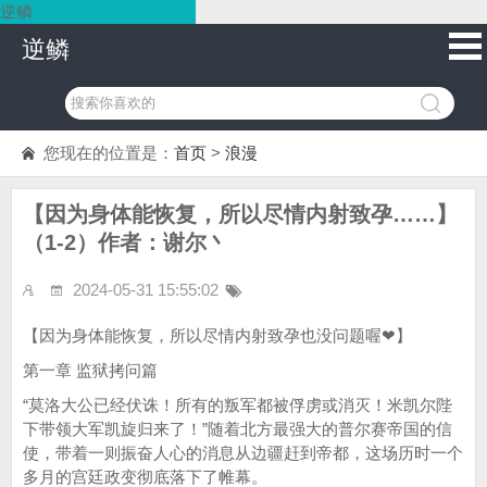
逆鳞
逆鳞
您现在的位置是：
首页
>
浪漫
【因为身体能恢复，所以尽情内射致孕……】
（1-2）作者：谢尔丶
2024-05-31 15:55:02
【因为身体能恢复，所以尽情内射致孕也没问题喔❤】
第一章 监狱拷问篇
“莫洛大公已经伏诛！所有的叛军都被俘虏或消灭！米凯尔陛
下带领大军凯旋归来了！”随着北方最强大的普尔赛帝国的信
使，带着一则振奋人心的消息从边疆赶到帝都，这场历时一个
多月的宫廷政变彻底落下了帷幕。