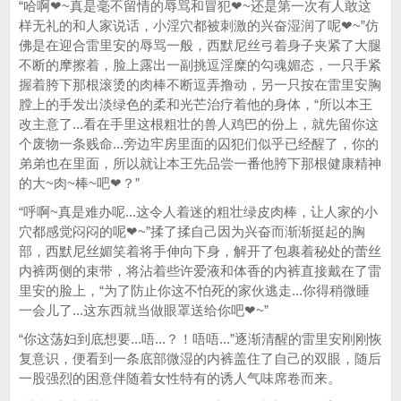
“哈啊❤~真是毫不留情的辱骂和冒犯❤~还是第一次有人敢这
样无礼的和人家说话，小淫穴都被刺激的兴奋湿润了呢❤~”仿
佛是在迎合雷里安的辱骂一般，西默尼丝弓着身子夹紧了大腿
不断的摩擦着，脸上露出一副挑逗淫糜的勾魂媚态，一只手紧
握着胯下那根滚烫的肉棒不断逗弄撸动，另一只按在雷里安胸
膛上的手发出淡绿色的柔和光芒治疗着他的身体，“所以本王
改主意了...看在手里这根粗壮的兽人鸡巴的份上，就先留你这
个废物一条贱命...旁边牢房里面的囚犯们似乎已经醒了，你的
弟弟也在里面，所以就让本王先品尝一番他胯下那根健康精神
的大~肉~棒~吧❤？”
“呼啊~真是难办呢...这令人着迷的粗壮绿皮肉棒，让人家的小
穴都感觉闷闷的呢❤~”揉了揉自己因为兴奋而渐渐挺起的胸
部，西默尼丝媚笑着将手伸向下身，解开了包裹着秘处的蕾丝
内裤两侧的束带，将沾着些许爱液和体香的内裤直接戴在了雷
里安的脸上，“为了防止你这不怕死的家伙逃走...你得稍微睡
一会儿了...这东西就当做眼罩送给你吧❤~”
“你这荡妇到底想要...唔...？！唔唔...”逐渐清醒的雷里安刚刚恢
复意识，便看到一条底部微湿的内裤盖住了自己的双眼，随后
一股强烈的困意伴随着女性特有的诱人气味席卷而来。