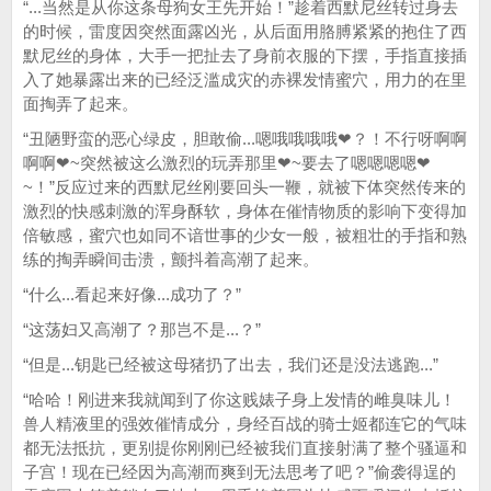
“...当然是从你这条母狗女王先开始！”趁着西默尼丝转过身去
的时候，雷度因突然面露凶光，从后面用胳膊紧紧的抱住了西
默尼丝的身体，大手一把扯去了身前衣服的下摆，手指直接插
入了她暴露出来的已经泛滥成灾的赤裸发情蜜穴，用力的在里
面掏弄了起来。
“丑陋野蛮的恶心绿皮，胆敢偷...嗯哦哦哦哦❤？！不行呀啊啊
啊啊❤~突然被这么激烈的玩弄那里❤~要去了嗯嗯嗯嗯❤
~！”反应过来的西默尼丝刚要回头一鞭，就被下体突然传来的
激烈的快感刺激的浑身酥软，身体在催情物质的影响下变得加
倍敏感，蜜穴也如同不谙世事的少女一般，被粗壮的手指和熟
练的掏弄瞬间击溃，颤抖着高潮了起来。
“什么...看起来好像...成功了？”
“这荡妇又高潮了？那岂不是...？”
“但是...钥匙已经被这母猪扔了出去，我们还是没法逃跑...”
“哈哈！刚进来我就闻到了你这贱婊子身上发情的雌臭味儿！
兽人精液里的强效催情成分，身经百战的骑士姬都连它的气味
都无法抵抗，更别提你刚刚已经被我们直接射满了整个骚逼和
子宫！现在已经因为高潮而爽到无法思考了吧？”偷袭得逞的