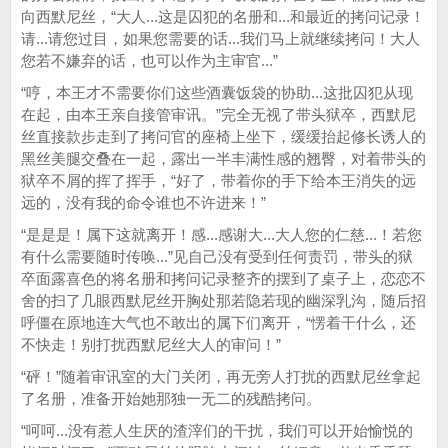
向西默尼丝，“大人...这是囚犯的名册和...和最近的拷问记录！
请...请您过目，如果您需要的话...我们马上就继续拷问！大人
您若不嫌弃的话，也可以作为主审官...”
“哼，本王才不需要你们这些酒囊饭袋的协助...这批囚犯从现
在起，由本王亲自接管审讯。”完全无视了带头狱卒，西默尼
丝直接款步走到了拷问官的座椅上坐下，缓缓抬起修长诱人的
黑丝美腿交叠在一起，露出一半丰满性感的翘臀，对着带头的
狱卒不屑的挥了挥手，“好了，带着你的手下给本王消失的远
远的，没有我的命令谁也不许进来！”
“是是是！属下这就离开！感...感谢大...大人您的仁慈...！若您
有什么需要随时传唤...”见自己没有受到任何责罚，带头的狱
卒面露喜色的将名册和拷问记录整齐的摆到了桌子上，恋恋不
舍的扫了几眼西默尼丝开胸处那若隐若现的幽深乳沟，随后招
呼僵在原地连大气也不敢出的属下们离开，“愣着干什么，还
不快走！别打扰西默尼丝大人的审问！”
“砰！”随着审讯室的大门关闭，再无旁人打扰的西默尼丝拿起
了名册，准备开始她那独一无二的残酷拷问。
“呵呵...没有惹人生厌的渣滓们的干扰，我们可以开始愉悦的