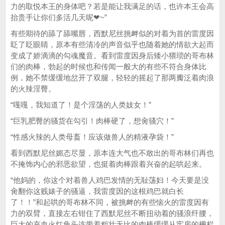
力的取悦本王的身体吧？若是能让我满足的话，也许本王会高
抬贵手让你们多活几天呢❤~”
有些期待的舔了舔嘴唇，西默尼丝挑衅似的对着为首的雷度因
眨了眨眼睛，原本有些清冷的声音似乎也随着她的情欲大起而
变成了娇滴滴的勾魂魔音。看到雷度因身后矮小猥琐的哥布林
们的肉棒，勃起的时候也和传闻一般大的有些不符合身体比
例，她不禁缓缓地岔开了双腿，轻轻的摇起了那两瓣泛着肉浪
的火辣淫臀。
“嘎嘎，我知道了！是个淫荡的人类妓女！”
“巨乳肥臀的骚货在勾引！肉棒硬了，想肏骚穴！”
“性感火辣的人类母畜！应该做兽人的精液孕袋！”
看到西默尼丝媚态尽显，原本连大气也不敢出的哥布林们再也
不掩饰内心的邪恶欲望，也挺着肉棒跟着兴奋的起哄起来。
“他妈的，你这个对着兽人鸡巴发情的无耻荡妇！今天要是没
肏翻你这贱婊子的骚逼，我雷度因的这根鸡巴就白长
了！！”和起哄的哥布林不同，被挑衅的有些恼火的雷度因有
力的双臂，直接左右钳住了西默尼丝不断扭动着的骚浪纤腰，
巨大的充血火红龟头连带着粗壮无比的肉棒缓缓从牢房的栅栏