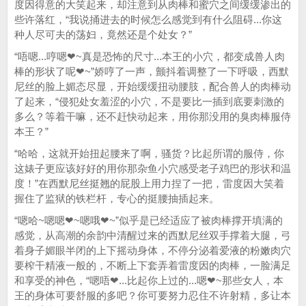
度因得意的大笑起来，却注意到从肉棒和蜜穴之间缓缓渗出的
些许落红，“我说捅进去的时候怎么感觉到有什么阻碍...你这
种人尽可夫的荡妇，竟然还是个处女？”
“唔嗯...哼嗯❤~真是恐怖的尺寸...本王的小穴，都变成兽人肉
棒的形状了呢❤~”娇哼了一声，颤抖着调整了一下呼吸，西默
尼丝的脸上媚态尽显，开始缓缓扭动腰肢，配合兽人的肉棒动
了起来，“侵犯处女羞涩的小穴，不是要比一插到底要刺激的
多么？等着干嘛，还不赶快动起来，用你那没用的臭肉棒服侍
本王？”
“哈哈，这就开始扭起腰来了啊，骚货？比起所谓的服侍，你
这婊子更应该好好的用你那杂鱼小穴感受老子鸡巴的形状和温
度！”在西默尼丝挺翘的屁股上用力捏了一把，雷度因大笑着
握住了监狱的铁栏杆，专心的挺腰抽插起来。
“嗯哈~嗯嗯❤~嗯哦❤~”似乎是已经适应了被肉棒撑开填满的
感觉，从高潮的余韵中清醒过来的西默尼丝双手撑着大腿，弓
着身子媚眼半闭的上下摇动身体，不停分泌着爱液的粉嫩肉穴
要榨干精液一般的，不断上下套弄着雷度因的肉棒，一脸满足
和享受的神色，“嗯唔❤...比起你上过的...嗯❤~那些女人，本
王的身体可要舒服的多吧？你可要努力忍住不许射精，多让本