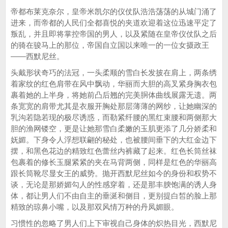
帝都布莱克奈尔，皇帝米凯尔的仪仗队浩浩荡荡的从城门涌了
进来，而帝都的人民们全都喜悦的夹道欢迎着这位迅速平定了
叛乱，并且即将掌控帝国的男人，以及紧随在皇帝仪仗队之后
的骑在骏马上的那位，帝国自立国以来唯一的一位女摄政王
——西默尼丝。
头戴形状奇巧的法冠，一头柔顺的雪白长发披在肩上，两条绣
着家纹的红色肩带在风中飘动，华丽而大胆的高叉紧身胸衣包
裹着她的上半身，将她前凸后翘的完美胴体曲线展露无遗。两
条宽宽的肩带尤其是衣服开胸处那层薄薄的网纱，让她幽深的
乳沟若隐若现的极尽诱惑，而勒紧纤腰的黑红束腰和两侧那大
胆的渔网镂空，更是让她那雪白柔嫩的玉肌更添了几分娇柔和
妩媚。下身令人浮想联翩的秘处，也被腰间垂下的大红金边下
摆，和黑色花边的精致红色蕾丝内裤藏了起来。红色长筒丝袜
包裹着的修长玉腿紧紧的夹在马背两侧，同样是红色的华丽高
跟长筒靴尽显女王的威势。抛开西默尼丝如今的身份和权势不
谈，无论是那娇媚勾人的性感穿着，还是那丰腴饱满的诱人身
体，都让男人们不由自主的垂涎和侧目，更别提白皙的脸上那
精致的琼鼻小嘴，以及那双风情万种的丹凤媚眼。
习惯性的忽略了男人们上下审视自己身体的炽热目光，西默尼