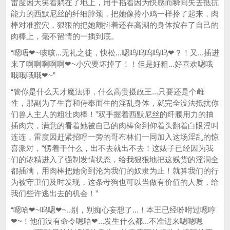
雷度因大笑着躺在了地上，用手掐着因为快感而瞬间失去抵抗
能力的西默尼丝的纤细脖颈，把她像拎小鸡一样拎了起来，肉
棒对准蜜穴，狠狠的把她颤抖着还在高潮的身体按在了自己的
肉棒上，毫不留情的一插到底。
“嗯唔❤~咳咳...无礼之徒，快松...嗯呜呜呜呜呜❤？！又...插进
来了啊啊啊啊啊❤~小穴要坏掉了！！但是好粗...好喜欢嗯哦
哦哦哦哦❤~”
“管你是什么天才魔法师，什么高贵摄政王...只要还是个雌
性，那副为了生育和侍奉而生的淫乱身体，就完全没法抵抗你
们兽人主人的粗壮肉棒！”双手握着西默尼丝的纤腰用力的抽
插肉穴，满意的看着她被自己的肉棒肏到仰着头翻着白眼淫叫
连连，雷度因赶紧招呼一旁的哥布林们一同加入这场淫乱的惊
喜派对，“愣着干什么，出不去就出不去！这婊子已经因为我
们的浓精进入了强制发情状态，给我狠狠地把这贱货的淫洞全
都插满，用肉棒把她肏到沦为我们的奴隶为止！就算我们的行
为被守卫们及时发现，这条母狗也可以当做有价值的人质，给
我们些许逃出去的机会！”
“嗯哈❤~呜嗯❤~..别，别痴心妄想了...！本王已经吩咐过嗯哼
❤~！他们没有命令嗯唔❤...发生什么都...不准进来嗯嗯嗯