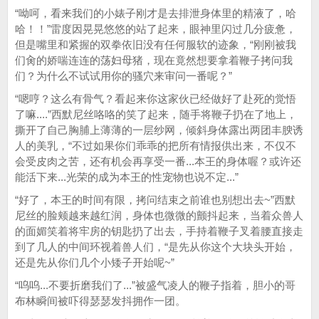
“呦呵，看来我们的小婊子刚才是去排泄身体里的精液了，哈
哈！！”雷度因晃晃悠悠的站了起来，眼神里闪过几分疲惫，
但是嘴里和紧握的双拳依旧没有任何服软的迹象，“刚刚被我
们肏的娇喘连连的荡妇母猪，现在竟然想要拿着鞭子拷问我
们？为什么不试试用你的骚穴来审问一番呢？”
“嗯哼？这么有骨气？看起来你这家伙已经做好了赴死的觉悟
了嘛....”西默尼丝咯咯的笑了起来，随手将鞭子扔在了地上，
撕开了自己胸脯上薄薄的一层纱网，倾斜身体露出两团丰腴诱
人的美乳，“不过如果你们乖乖的把所有情报供出来，不仅不
会受皮肉之苦，还有机会再享受一番...本王的身体喔？或许还
能活下来...光荣的成为本王的性宠物也说不定...”
“好了，本王的时间有限，拷问结束之前谁也别想出去~”西默
尼丝的脸颊越来越红润，身体也微微的颤抖起来，当着众兽人
的面媚笑着将牢房的钥匙扔了出去，手持着鞭子叉着腰直接走
到了几人的中间环视着兽人们，“是先从你这个大块头开始，
还是先从你们几个小矮子开始呢~”
“呜呜...不要折磨我们了...”被盛气凌人的鞭子指着，胆小的哥
布林瞬间被吓得瑟瑟发抖拥作一团。