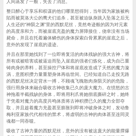
人间蒸发了一般，失去了消息。
整日醉心于享乐和权谋的他们哪里想得到，当年因为家族被构
陷而被莫洛大公的鹰犬们追杀，甚至被迫纵身跳入坠落之后无
人生还的“神陨之渊”里的西默尼丝，竟然奇迹般的因为对元素
的高度亲和力，而被崖底充盈的魔力屏障接住，侥幸没有当场
毙命，并且在托着遍体鳞伤的身体探索白骨累累的崖底之后，
意外的发现了崖底的遗迹。
并且在那里她找到了一位即将复活的肉体残缺的强大古神，将
所有或被暗害或被逼迫而坠入崖底的强者们炼化，成为自己重
铸肉身的养料，甚至操控尸体和将崖底改造成了天然的魔力漩
涡，意图积攒力量重塑身体再临世间。已经知道自己走投无路
的西默尼丝决定背水一搏，不顾魂飞魄散肉身陨灭的的危险，
强行用身体来融合吸收古神收集已久的庞大魔力。在愤怒的古
神拖着半截残缺的身体，即将用利爪将她彻底撕碎之时，她终
于凭着对魔力的高度共鸣体质将古神积攒已久的魔力全部夺
取，并且趁着魔力充盈甚至膨胀到即将冲破身体之时，发动鲁
梅利亚家族代代相传的禁术，将虚弱的古神的肉体甚至连同灵
魂都一同吞噬。
吸收了古神力量的西默尼丝，意外的没有被这庞大的能量撑爆