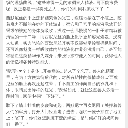
织的淫荡曲线，“这些难得一见的浓稠兽人精液...可不能浪费
呢...反正都是一群将死之人，你们的时间我就收下了...”
西默尼丝的手上泛起幽紫色的光芒，缓缓地按在了小腹上。随
着魔力不断的在她的下体游走，蜜穴和子宫里的精液竟然开始
缓缓的被她的身体所吸收，没过一会儿慢慢的一肚子浓精就被
清理的一干二净，而西默尼丝的脸上似乎更加容光焕发。没有
人知道，实力恐怖的西默尼丝其实不仅能够掌控和操纵时间，
还可以像魅魔一样吸收体内的精液化作养分滋养自己，甚至能
将精血这类精华作为媒介，来强行掠夺他人的时间，获得他人
的记忆和各种特殊能力。
“嗯哼~❤？！身体...开始燥热...起来了？忘了...兽人的精液
里，有为了方便繁衍后代的，对所有雌性的催情成分...”西默
尼丝的脸上再次泛起红晕，手不自主的伸向自己的双乳和下
体，眼睛发出异样的红光，“既然如此，就让这些兽人多活一
段时间，顺便‘拷问’一下好了...”
取下了墙上挂着的皮鞭和钥匙，西默尼丝再次返回了关押着兽
人们的牢房，打开大门径直走了进去，啪啪一鞭子抽在了地面
上：“好了，你们这些肮脏下流的绿皮，是时候好好的拷问你
们一番了...”