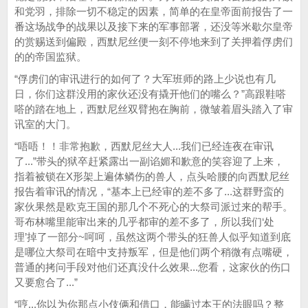
和党羽，排除一切不稳定的因素，简单的在皇帝面前报告了一
番这场战争的战果以及接下来的军事部署，还没等米歇尔皇帝
的赏赐送到偏殿，西默尼丝便一刻不停地来到了关押着俘虏们
的的帝国监狱。
“俘虏们的审讯进行的如何了？大军班师的路上少说也有几
日，你们这群没用的家伙还没有撬开他们的嘴么？”高跟鞋嗒
嗒的踏在地上，西默尼丝双臂抱在胸前，微皱着眉头踏入了审
讯室的大门。
“唔唔！！非常抱歉，西默尼丝大人...我们已经连夜在审讯
了...”带头的狱卒赶紧露出一副谄媚和歉意的笑容迎了上来，
指着被锁在X形架上遍体鳞伤的兽人，点头哈腰的向西默尼丝
报告着审讯的情况，“基本上已经审的差不多了...这群野蛮的
家伙果然是欧克王国的那几个不死心的大祭司派过来的帮手。
哥布林嘴里能审出来的几乎都审的差不多了，所以我们‘处
理’掉了一部分~呵呵，虽然这两个带头的狂兽人似乎知道到底
是哪位大祭司在暗中支持叛军，但是他们两个稍微有点嘴硬，
普通的拷问手段对他们还真没什么效果...您看，这家伙的伤口
又要愈合了...”
“哼...你以为你那点小伎俩和借口，能瞒过本王的法眼吗？整