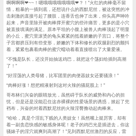
啊啊啊啊❤~~！嗯哦哦哦哦哦哦哦❤？！”火红的肉棒毫不留
情，粗暴的一插到底，还想说什么的西默尼丝，被这突然的冲
击刺激的直接弓起了腰肢，连香舌也伸了出来，仰头高声呻吟
起来，声音里除开被肉棒撑开蜜穴的些许痛苦，更多的是小穴
被直接填满的满足。原本平坦的小腹上被兽人肉棒顶起了明显
的小丘，蜜穴里滚烫的龟头紧紧的抵着娇嫩的子宫口，将整个
子宫都挤压到有些变形，娇嫩的下体和修长的双腿剧烈的颤抖
着，紧紧包裹着肉棒的蜜穴蠕动着着直接喷出了大量爱液。
“不愧是队长，还没开始抽送鸡巴，就把这个荡妇给插到高潮
了！”
“好淫荡的人类母猪，比军团里的肉便器妓女还要骚浪！”
“肉棒好涨！想把精液射到这对火辣的骚屁股上！”
哥布林们兴奋的眼睛放光，虽然碍于队长的威势和内心的担
忧，但是还是没能忍住这赤裸裸的性爱场景的诱惑，掀起了兜
裆布，兴奋的对着西默尼丝的火辣淫臀撸动起肉棒来。
“哈哈，真是个淫乱下贱的人类妓女！虽然嘴上挺厉害，却有
着一副贪恋快感的敏感身体呢！老子的鸡巴光是插进去，你这
骚婊子的淫穴就爽到高潮了！”见到西默尼丝激烈的反应，雷