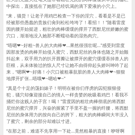
中探出，直接抵在了她那已经饥渴的滴下爱液的小穴上。
“来，骚货！让老子用鸡巴检查一下你的淫穴，看看是不是已
经被那些愚蠢的贵族们肏到松松垮垮了！看招！！”随着雷度
因的腰开始挺进，粗壮的肉棒缓缓的撑开了西默尼丝娇嫩的蜜
穴口，渐渐地没入她那不断蠕动着的湿热肉穴。
“唔嗯❤~好粗~兽人的大肉棒❤...果然很强壮呢...”感受到雷度
因那发烫的肉棒开始侵入蜜穴，西默尼丝的身体也随之开始颤
抖起来，双手用力的扒开唇瓣让被撑开的蜜穴缓缓吞掉兽人的
巨根，从未体验过的惊人尺寸让她不由得仰起头娇叫呻吟了起
来，“嗯啊❤~好痛！小穴口被粗暴肮脏的兽人大肉棒❤~狠狠
地撑开扩张...唔哦❤~嗯哈❤~”
“真是个十足的荡妇婊子！明明在被你们俘虏的囚犯狠狠侵
犯，骚穴却像迎接自己的情人一样贪婪的吮吸着鸡巴！看我不
捅烂你这贱人的子宫！喝！”雷度因的粗壮肉棒彻底的将西默
尼丝的蜜穴撑开，兴奋的握紧了手里不盈一握的纤腰，将西默
尼丝的身体用力的按向自己的胯下，粗大的肉棒瞬间大半没入
了蜜穴，剩余的部分却难以寸进。
“在那之前，难道不先享用一下处...竟然粗暴的直接！咿呀啊