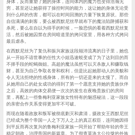
身体，反而重塑了她的身体，连同体内的魔力也变得浩瀚无
穷，甚至还让她获得了操控时间的能力，这让她的身体无论受
到什么样的伤害，都可以在时间回溯的力量下恢复原状。那些
自信满满的刺客，要么被西默尼丝早就布下的魔法陷阱捕获和
杀死，要么在自以为得手的时候，一脸恐惧的看着西默尼丝复
活，然后被她囚禁在房间暗道里的拷问室里，用各种方式拷问
最后虐杀。
在西默尼丝为了复仇和振兴家族这段颠沛流离的日子里，她也
从一开始不谙世事的任性大小姐迅速蜕变成了为了达到目的而
不择手段的蛇蝎御姐。高超的魔法虽然可以灭杀敌人和赚取钱
财，甚至为自己争取名誉和权利，但是比起她那动人的美貌和
令人无法拒绝的性感身体，所有的一切还是来的太慢了。而自
从她用自己的处女成功的得到了第一个愿意支持她的贵族伙伴
之后，高效的肉体交易便一次次的发生在夜晚贵族们的房间
里，再配上一些鲁梅利亚家族女性特有的魅惑秘法，这一段段
的亲密合作关系变得更加牢不可破。
而现在随着政敌和叛军被彻底剿灭和肃清，摄政女王西默尼丝
已经成为整个帝国一人之下万人之上的真正权臣，连同她因得
到平反而再次复兴的鲁梅利亚家族一同开始了帮助年轻的帝王
稳定朝政，治理帝国的新篇章。为了彻查莫洛大公拉拢的外族