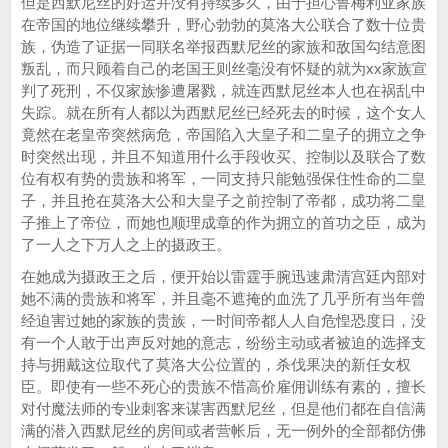
但是西默尼丝的好运并没有持续多久，由于担心鲁梅利亚家族
在帝国的地位继续攀升，野心勃勃的莫洛大公联合了数十位贵
族，伪造了证据一同联名举报西默尼丝的家族和敌国勾结意图
叛乱，而只顾着自己的老国王则丝毫没有怀疑的就为xx家族宣
判了死刑，不仅家族惨遭屠戮，就连西默尼丝本人也在祸乱中
失踪。就在所有人都以为西默尼丝已经死去的时候，这个女人
竟然在老皇帝突然病危，帝国陷入大皇子和二皇子的拥立之争
时突然出现，并且不知道用什么手段收买、控制以及联合了数
位有权有势的贵族和将军，一同支持只能勉强保住性命的二皇
子，并且抢在莫洛大公和大皇子之前控制了帝都，成功将二皇
子推上了帝位，而她也顺理成章的作为拥立的首功之臣，成为
了一人之下万人之上的摄政王。
在她成为摄政王之后，便开始以雷霆手腕迅速肃清宫廷内部对
她不满的贵族和将军，并且毫不遮掩的血洗了几乎所有当年曾
经迫害过她的家族的贵族，一时间帝都人人自危惶恐度日，没
有一个人敢于出声反对她的意志，纷纷主动或者被迫的选择支
持与拥戴这位取代了莫洛大公位置的，杀伐果决的新任女权
臣。即使有一些不死心的贵族不惜高价雇佣训练有素的，擅长
对付魔法师的专业刺客来谋害西默尼丝，但是他们都在自信满
满的潜入西默尼丝的房间或者营帐后，无一例外的全部都仿佛