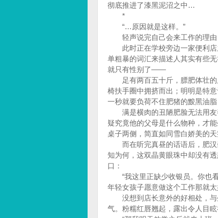
彻底推进了漆黑泥沼之中…
*
“…原因就是这样。”
轻声说完自己会来工作的理由，
此时正在学校旁边一家便利店之
单粗暴的词汇来描述人其实有些无
就只有性别了——
足有两百五十斤，膘肥体壮的庞
椅扶手圈中拥挤而出；明明是特意
一秒就要负荷不住肥猪的黢黑油脂
满是横肉的丑陋肥脸无法用友善
疑究竟他的父母是什么物种，才能
桌子两侧，简直如同雪白娇美的天
而在听完真昼的话语后，肥汉嵌
知为何，这双晶黄眼珠中却没有透
口：
“我这里正缺少收银员。你也看
年轻女孩子愿意做这个工作那就太
没想到店长意外的好相处，与外
气。粉糯红唇翘起，露出令人目眩