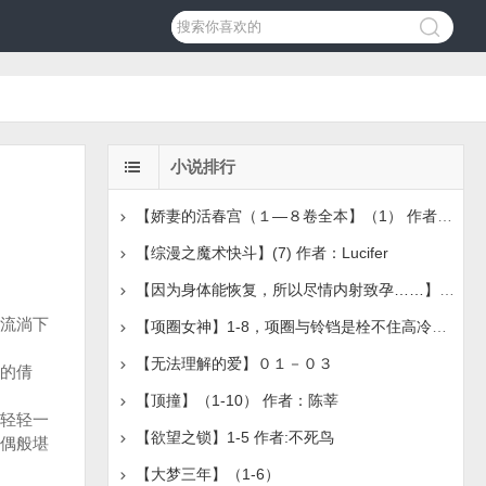
小说排行
【娇妻的活春宫（１—８卷全本】（1） 作者：吴茗
【综漫之魔术快斗】(7) 作者：Lucifer
【因为身体能恢复，所以尽情内射致孕……】（1-2）作者：谢尔
流淌下
【项圈女神】1-8，项圈与铃铛是栓不住高冷女神的，唯有主
【无法理解的爱】０１－０３
的倩
【顶撞】（1-10） 作者：陈莘
轻轻一
【欲望之锁】1-5 作者:不死鸟
偶般堪
【大梦三年】（1-6）