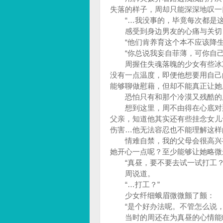
失落的样子，周却只能深深地叹一
“…我没事的，毕竟每次都是这
感受到身边男友的心痛与关切，
“他们肯养育这个本不应该降生
“你总说我妄自菲薄，可你自己
周握住失魂落魄的少女有些冰凉
没有一点温度，即便他想要用自己
能够聊做慰藉，但却不能真正让她
恐怕只有和那个冷漠又残酷的原
想到这里，周不由得在心底对那
父亲，知道他其实还有些挂念女儿
伤害…他无法容忍也不能理解这样
情难自禁，我的父母会很高兴有
她开心一点呢？至少能够让她略微
“真昼，要不要去试一试打工？
周说道。
“…打工？”
少女纤细蛾眉微微颤了颤：
“是个好办法呢。不管怎么说，
当时的周还在为真昼的心情能略