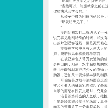
“那我明天放学之后就来上班，
“当然可以。制服就穿之前在这
你很快就会学会的。”
从椅子中颇为困难的站起身，
“那就明天见了。”
*
没想到初次打工就遇见了十分友
说完再见刚刚转身的时候，却没有
出的炽烈淫秽视线，更是死死粘在
能够在学校中享有天使大人的美
疵，宛若扶风弱柳般娇稚窈窕。
在被亚麻色齐臀秀发遮掩的皙白
身胸口的，则是一双丰腴挺翘的饱
般几乎能够剥离纯洁少女的衣物；
胸器，恐怕尺寸要爆腻丰满到稍微
可偏偏是这般与清纯面容反差极
被尺寸傲人的酥媚乳肉撑起了豪奢
自禁的臆想在性爱交媾时，究竟会
沿着锻炼得当的人鱼线，雄性的
可能是经常跑步塑形的缘故，真昼
肉实的臀瓣多了一分丰腴柔软，将