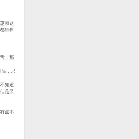
惠顾这
都销售
舌，那
用品，只
不知道
但是又
有点不