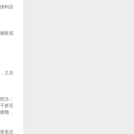
便利店
猪眼底
，之后
想法；
千娇百
微颤，
使形态