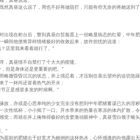
颊，真昼说道。
然真昼这么说了，周也不好再做阻拦，只能有些无奈的将她送到了
出现在柜台后，瞥到真昼白皙脸蛋上一丝略显病态的红晕，中年肥
一瞬间他便将异样情绪极好的收敛起来，故作担忧的说道：
？店里我来看着就行了。”
，真昼情不自禁打了个大大的喷嚏。
，但是身体还是更重要的吧。”
略微昏昏沉沉的状态，井上强忍着，才压制住喜出望外的迫切急躁
来了一杯尚还冒着热气的开水：
节正是感冒多发的时候啊。”
故，亦或是心思单纯的少女完全没有想到中年肥猪蓄谋已久的淫秽
一次性纸杯，小小抿了一口。开水带来的热量在寒凉的体内扩散，令
感觉；而就在井上掩饰得极好的贪婪激动眼神中，真昼雪白颈子喉头
。”
面前的肥猪出于好意才为她倒的这杯热水，心怀感激的向他露出天