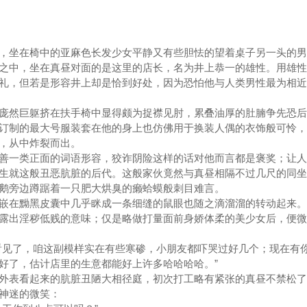
坐在椅中的亚麻色长发少女平静又有些胆怯的望着桌子另一头的男
中，坐在真昼对面的是这里的店长，名为井上恭一的雄性。用雄性
礼，但若是形容井上却是恰到好处，因为恐怕他与人类男性最为相近
然巨躯挤在扶手椅中显得颇为捉襟见肘，累叠油厚的肚腩争先恐后
订制的最大号服装套在他的身上也仿佛用于换装人偶的衣饰般可怜，
，从中炸裂而出。
一类正面的词语形容，狡诈阴险这样的话对他而言都是褒奖；让人
生就这般丑恶肮脏的后代。这般家伙竟然与真昼相隔不过几尺的同坐
鹅旁边蹲踞着一只肥大烘臭的癞蛤蟆般刺目难言。
在黝黑皮囊中几乎眯成一条细缝的鼠眼也随之滴溜溜的转动起来。
露出淫秽低贱的意味；仅是略做打量面前身娇体柔的美少女后，便微
见了，咱这副模样实在有些寒碜，小朋友都吓哭过好几个；现在有
好了，估计店里的生意都能好上许多哈哈哈哈。”
表看起来的肮脏丑陋大相径庭，初次打工略有紧张的真昼不禁松了
神迷的微笑：