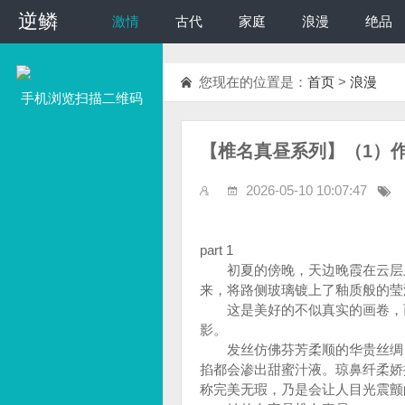
逆鳞
逆鳞
激情
古代
家庭
浪漫
绝品
您现在的位置是：
首页
>
浪漫
手机浏览扫描二维码
【椎名真昼系列】（1）
2026-05-10 10:07:47
part 1
初夏的傍晚，天边晚霞在云层上
来，将路侧玻璃镀上了釉质般的莹
这是美好的不似真实的画卷，而
影。
发丝仿佛芬芳柔顺的华贵丝绸，
掐都会渗出甜蜜汁液。琼鼻纤柔娇
称完美无瑕，乃是会让人目光震颤