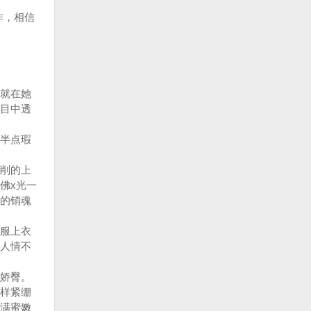
作，相信
就在她
目中透
半点瑕
削的上
佛x光一
的销魂
服上衣
人情不
娇臀。
样紧绷
满蜜嫩