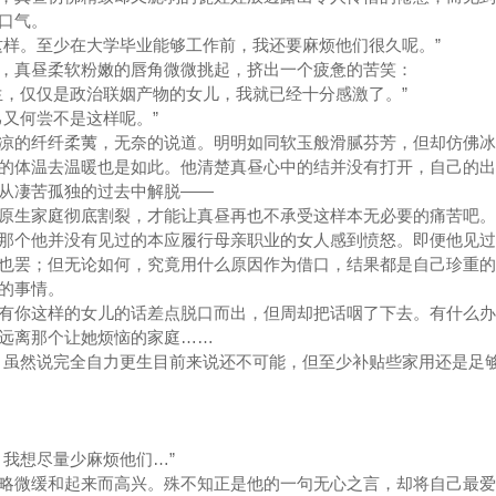
口气。
样。至少在大学毕业能够工作前，我还要麻烦他们很久呢。”
真昼柔软粉嫩的唇角微微挑起，挤出一个疲惫的苦笑：
，仅仅是政治联姻产物的女儿，我就已经十分感激了。”
又何尝不是这样呢。”
的纤纤柔荑，无奈的说道。明明如同软玉般滑腻芬芳，但却仿佛冰
的体温去温暖也是如此。他清楚真昼心中的结并没有打开，自己的出
从凄苦孤独的过去中解脱——
生家庭彻底割裂，才能让真昼再也不承受这样本无必要的痛苦吧。
个他并没有见过的本应履行母亲职业的女人感到愤怒。即便他见过
也罢；但无论如何，究竟用什么原因作为借口，结果都是自己珍重的
的事情。
你这样的女儿的话差点脱口而出，但周却把话咽了下去。有什么办
远离那个让她烦恼的家庭……
虽然说完全自力更生目前来说还不可能，但至少补贴些家用还是足够
我想尽量少麻烦他们…”
微缓和起来而高兴。殊不知正是他的一句无心之言，却将自己最爱