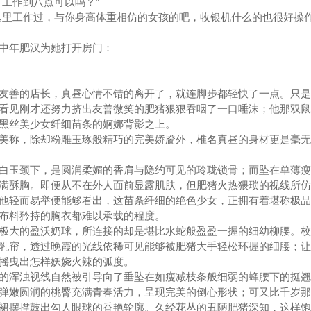
工作到八点可以吗？”
里工作过，与你身高体重相仿的女孩的吧，收银机什么的也很好操
中年肥汉为她打开房门：
善的店长，真昼心情不错的离开了，就连脚步都轻快了一点。只是
看见刚才还努力挤出友善微笑的肥猪狠狠吞咽了一口唾沫；他那双鼠
黑丝美少女纤细苗条的婀娜背影之上。
称，除却粉雕玉琢般精巧的完美娇靥外，椎名真昼的身材更是毫无
玉颈下，是圆润柔媚的香肩与隐约可见的玲珑锁骨；而坠在单薄瘦
满酥胸。即便从不在外人面前显露肌肤，但肥猪火热猥琐的视线所仿
他轻而易举便能够看出，这苗条纤细的绝色少女，正拥有着堪称极品
布料矜持的胸衣都难以承载的程度。
大的盈沃奶球，所连接的却是堪比水蛇般盈盈一握的细幼柳腰。校
乳帘，透过晚霞的光线依稀可见能够被肥猪大手轻松环握的细腰；让
摇曳出怎样妖娆火辣的弧度。
浑浊视线自然被引导向了垂坠在如瘦减枝条般细弱的蜂腰下的挺翘
弹嫩圆润的桃臀充满青春活力，呈现完美的倒心形状；可又比千岁那
裙摆撑鼓出勾人眼球的香艳轮廓。久经花丛的丑陋肥猪深知，这样饱