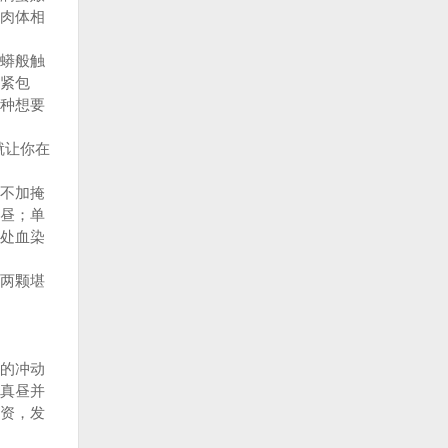
肉体相
蟒般触
紧包
种想要
就让你在
不加掩
昼；单
处血染
两颗堪
的冲动
真昼并
资，发