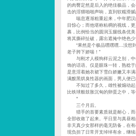
的肉臀定然是后入的绝佳极品，会
击的淫猥啪啪声响，直到软糯滑腻
喘息逐渐粗重起来，中年肥汉的
目惊心；而他堪称粘稠的视线，更
裹，比例恰当的圆润玉腿线条优美
将其撕碎扯破，露出遮掩中绝色少
“果然是个极品嘿嘿嘿…没想到
老子胯下娇喘！”
与刚才人模狗样云泥之别，中年
饰的话语。仅是眼珠一转，熟稔于
是意淫着她衣裙下雪白娇嫩又丰满
满黢黑烘臭性器的画面，男人便已
不知过了多久，雄性被煽动起来
比铁球般鼓胀沉甸的卵蛋之中，等
*
三个月后。
猎手的首要素质就是耐心，而生
全部收敛了起来。平日里与真昼相
非天真少女那样的毫无防备，在有
现负担了日常开支绰绰有余，继续