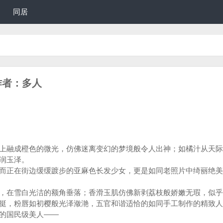
同居
作者：多人
融成橙色的微光，仿佛迷离变幻的梦境般令人出神；如橘汁从天际
润玉泽。
正在街边缓缓踱步的亚麻色长发少女，更是如同老照片中绮丽绝美
在雪白光洁的额角垂落；香滑玉肌仿佛新剥荔枝般娇嫩无瑕，似乎
挺，粉唇如初樱般光泽潋滟，五官和谐适恰的如同手工制作的精致人
的国民级美人——