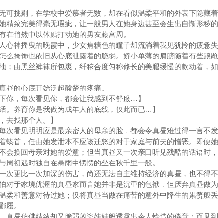
可挑剔，在学校中爱慕者无数，却在看似温柔平和的外表下隐藏着
她精致完美得毫无瑕疵，让一般男人在她身边甚至会生出自惭形秽的
有在悄然中以体贴打动她的男友藤宫周。
心神摇曳的晚霞中，少女焦糖色的瞳子却流淌着我见犹怜的疲惫失
怎么掩饰也依旧从心底泄露着的脆弱。娇小单薄的肩膀随着有些踉跄
地；由黑丝裤袜所包裹，纤秾合度匀称修长的美腿缓慢的款动着，如
昼的心底开始泛起酸楚的疼痛。
你，每次看见你，都会让我感到不舒服…】
。养育你是我做为成年人的底线，仅此而已…】
，去找那个人。】
次看见明明应是最亲密人的母亲的脸，都会令真昼难过得一言不发
着螓首，任由她发泄本不应该迁怒的对于家庭与前夫的憎恶。即便她
不会换回母亲对她的爱意；但当真昼又一次亲口听见残酷的话语时，
与周初遇时独自在暴雨中愣愣的坐在秋千里一般。
次更比一次加深的伤害，尚还无法自主维持经济的真昼，也不得不
怕对于家境优渥的真昼家而言她并非是沉重的包袱，但厌弃真昼做为
温柔和善意对待过她；仅将真昼当做在痛苦的意外中降生的累赘般丢
鄙履。
真昼仿佛精致却又脆弱的瓷娃娃般透露出令人怜惜的倦意；而见到