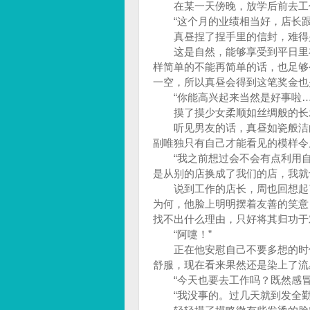
在某一天傍晚，放学后前去工
“这个月的业绩相当好，店长跟
真昼捏了捏手里的信封，难得兴
这是自然，能够享受到平日里在
样简单的不能再简单的话，也足够
一空，所以真昼会得到这笔奖金也
“你能高兴起来当然是好事啦…
摸了摸少女柔顺如丝绸般的长发
听见男友的话，真昼如瓷般洁白
副唯独只有自己才能看见的模样令
“我之前想过会不会有点利用自
是从别的店换成了我们的店，我就
说到工作的店长，周也回想起了
为何，他脸上明明摆着友善的笑意
找不出什么理由，只好将其归功于
“阿嚏！”
正在他安慰自己不要多想的时候
舒服，现在看来果然还是染上了流
“今天也要去工作吗？既然感冒
“我没事的。过几天就到发全勤