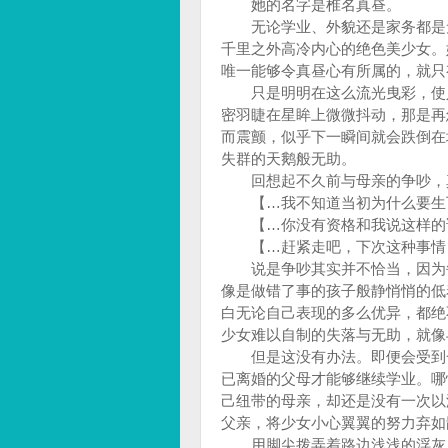
她的名字是椎名真昼。
无论学业、外貌还是家务都是无
千里之外高冷内心的绝色美少女。
唯一能够令真昼心有所属的，就只
只是明明在这么流光曳彩，使人
密羽睫在星眸上微微抖动，那是再
而震颤，似乎下一瞬间就会跌倒在
失群的天鹅般无助。
回想起不久前与母亲的争吵，真
【…我不知道当初为什么要生下
【…你没有资格和我说这样的话
【…赶紧走吧，下次这种事情
说是争吵其实并不恰当，因为每
像是做错了事的孩子般静悄悄的低
白无论自己表现的多么优异，都绝
少女难以自制的失落与无助，就像
但是这没有办法。即便会受到一
已离婚的父母才能够继续学业。哪
己纽带的母亲，却还是没有一次以
父亲，将少女小心翼翼的努力弃如
用脚尖拨弄着路边浅浅的浮灰，