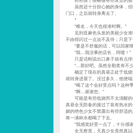
轻轻摸了摸略微有些发烫的脸
虽然还十分担心她的身体，但既
门口，之后就转身离去了。
*
“椎名，今天也很准时啊。”
见到亚麻色头发的美丽少女准时
不由得闪过一点迫不及待；只是下
“要是不舒服的话，可以回家哦
“我…我没事的店长，阿嚏！”
只是话刚说出口鼻子就有点痒痒
“…那好吧。虽然全勤奖有不少
确定了现在的真昼正处于低烧而
就转身进屋了。没过多久，他便端
“喝了这个会好受点吗？这种季
“啊…谢谢您。”
可能是有些低烧而不太清醒的缘
真昼全无防备的接过了装有热水的
媚的绝色少女不禁露出有些舒适的
将一满杯水都喝了下去。
“我感觉好受一点了，十分感谢
全无察觉，天真少女竟然真以为