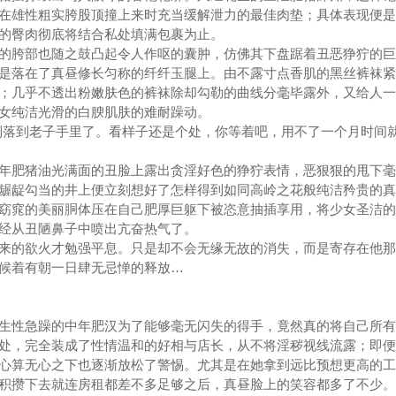
在雄性粗实胯股顶撞上来时充当缓解泄力的最佳肉垫；具体表现便是
的臀肉彻底将结合私处填满包裹为止。
胯部也随之鼓凸起令人作呕的囊肿，仿佛其下盘踞着丑恶狰狞的巨
是落在了真昼修长匀称的纤纤玉腿上。由不露寸点香肌的黑丝裤袜紧
；几乎不透出粉嫩肤色的裤袜除却勾勒的曲线分毫毕露外，又给人一
女纯洁光滑的白腴肌肤的难耐躁动。
落到老子手里了。看样子还是个处，你等着吧，用不了一个月时间
肥猪油光满面的丑脸上露出贪淫好色的狰狞表情，恶狠狠的甩下毫
龌龊勾当的井上便立刻想好了怎样得到如同高岭之花般纯洁矜贵的真
窈窕的美丽胴体压在自己肥厚巨躯下被恣意抽插享用，将少女圣洁的
经从丑陋鼻子中喷出亢奋热气了。
的欲火才勉强平息。只是却不会无缘无故的消失，而是寄存在他那
候着有朝一日肆无忌惮的释放…
性急躁的中年肥汉为了能够毫无闪失的得手，竟然真的将自己所有
处，完全装成了性情温和的好相与店长，从不将淫秽视线流露；即便
心算无心之下也逐渐放松了警惕。尤其是在她拿到远比预想更高的工
积攒下去就连房租都差不多足够之后，真昼脸上的笑容都多了不少。