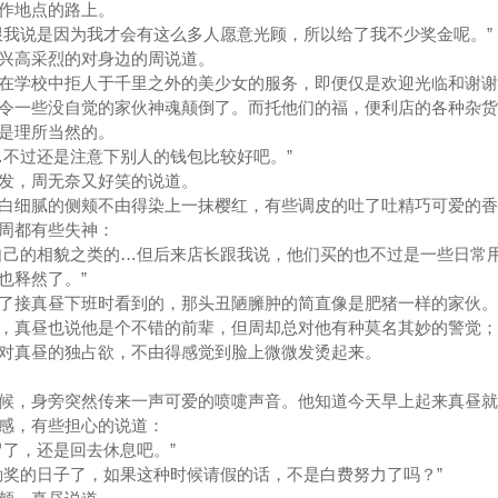
作地点的路上。
我说是因为我才会有这么多人愿意光顾，所以给了我不少奖金呢。”
高采烈的对身边的周说道。
学校中拒人于千里之外的美少女的服务，即便仅是欢迎光临和谢谢
令一些没自觉的家伙神魂颠倒了。而托他们的福，便利店的各种杂货
是理所当然的。
不过还是注意下别人的钱包比较好吧。”
，周无奈又好笑的说道。
细腻的侧颊不由得染上一抹樱红，有些调皮的吐了吐精巧可爱的香
周都有些失神：
己的相貌之类的…但后来店长跟我说，他们买的也不过是一些日常
也释然了。”
接真昼下班时看到的，那头丑陋臃肿的简直像是肥猪一样的家伙。
，真昼也说他是个不错的前辈，但周却总对他有种莫名其妙的警觉；
对真昼的独占欲，不由得感觉到脸上微微发烫起来。
，身旁突然传来一声可爱的喷嚏声音。他知道今天早上起来真昼就
感，有些担心的说道：
了，还是回去休息吧。”
奖的日子了，如果这种时候请假的话，不是白费努力了吗？”