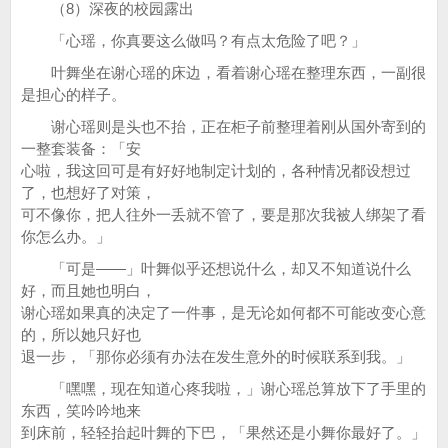
（8）深夜的校园露出
「心瑶，你真要这么做吗？有点太危险了吧？」
叶舞坐在谢心瑶的床边，看着谢心瑶在整理东西，一副很
是担心的样子。
谢心瑶则是头也不抬，正在柜子前整理着刚从国外寄到的
一整套装备：「安
心啦，我这回可是有好好地制定计划的，各种情况都设想过
了，也想好了对策，
可不像你，把人往外一丢就不管了，要是那次我被人绑架了看
你怎么办。」
「可是——」叶舞似乎还想说什么，却又不知道说什么
好，而且她也明白，
谢心瑶如果真的决定了一件事，是无论如何都不可能改变心意
的，所以她只好也
退一步，「那你必须有办法在发生意外的时候联系到我。」
「嘿嘿，现在知道心疼我啦，」谢心瑶总算放下了手里的
东西，笑吟吟地来
到床前，轻轻抬起叶舞的下巴，「果然还是小舞你最好了。」