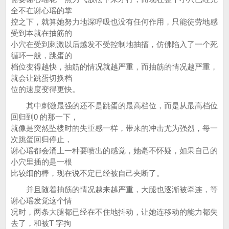
全不在谢心瑶的掌
控之下，就算她努力地深呼吸也没有任何作用，只能徒劳地感
受到本就在抽筋的
小穴在受到刺激以后越发不受控制地抽搐，仿佛陷入了一个死
循环一般，跳蛋的
档位变得越快，抽筋的情况就越严重，而抽筋的情况越严重，
就会让跳蛋切换档
位的速度变得更快。
其中刺激最强的还不是跳蛋的最高档位，而是从最高档位
回归到0 的那一下，
就像是突然坠楼时的失重感一样，带来的冲击尤为强烈，每一
次跳蛋回归停止，
谢心瑶都会涌上一种要喷出的感觉，她毫不怀疑，如果自己的
小穴里插的是一根
比较细的棒，现在说不定已经被自己夹断了。
并且随着抽筋的情况越来越严重，大腿也逐渐被牵连，等
谢心瑶发觉这个情
况时，两条大腿都已经在不住地抖动，让她连移动的能力都失
去了，和被T 字拘