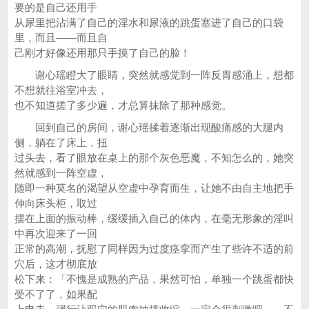
要的是自己还用手
从尿里把沾满了自己的淫水和尿液的跳蛋塞进了自己的口袋
里，而且——而且自
己刚才好像还用那只手摸了自己的脸！
谢心瑶瞪大了眼睛，突然就感觉到一阵反胃感涌上，想都
不想就往浴室冲去，
也不知道搓了多少遍，才总算抹除了那种感觉。
回到自己的房间，谢心瑶揉着逐渐出现酸痛感的大腿内
侧，躺在了床上，扭
过头去，看了眼放在桌上的那个灰色恶魔，不知怎么的，她突
然就感到一阵空虚，
随即一种莫名的渴望从空虚中孕育而生，让她不由自主地把手
伸向床头柜，取过
摆在上面的振动棒，缓缓插入自己的体内，在毫无形象的淫叫
中再次迎来了一回
正常的高潮，抚慰了同样因为过度痉挛而产生了些许不适的前
穴后，这才彻底放
松下来：「不愧是成熟的产品，果然可怕，单独一个跳蛋都快
受不了了，如果配