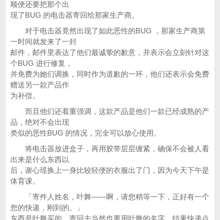
顺便还要把那个出
现了BUG 的电击器寄回给那家生产商。
对于电击器竟然出现了如此恶性的BUG ，那家生产商第
一时间就发来了一封
邮件，邮件里表达了他们最诚挚的歉意，并表示会立刻针对这
个BUG 进行修复，
并免费为她们调换，同时作为道歉的一环，他们还表示会免费
赠送另一款产品作
为补偿。
而且他们还着重强调，这款产品是他们一款已经成熟的产
品，绝对不会出现
类似的恶性BUG 的情况，完全可以放心使用。
将电击器放进盒子，再用胶带层层缠紧，确保不会被人看
出来是什么东西以
后，谢心瑶换上一身比较轻便的衣服出了门，因为今天下午是
体育课。
「寄件人姓名，叶舞——啊，请您稍等一下，正好有一个
您的快递，刚到的。」
东西是叶舞买的，寄回去当然也要用叶舞的名字，结果快递点