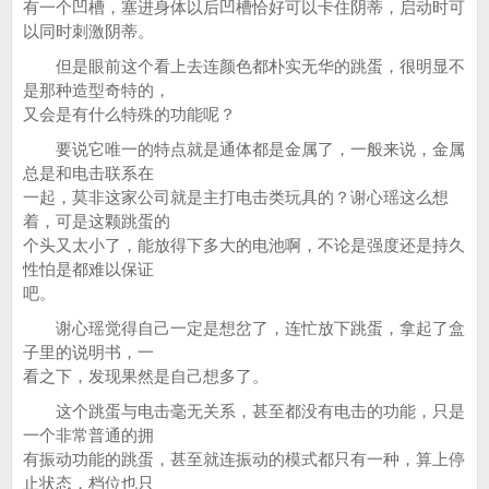
有一个凹槽，塞进身体以后凹槽恰好可以卡住阴蒂，启动时可
以同时刺激阴蒂。
但是眼前这个看上去连颜色都朴实无华的跳蛋，很明显不
是那种造型奇特的，
又会是有什么特殊的功能呢？
要说它唯一的特点就是通体都是金属了，一般来说，金属
总是和电击联系在
一起，莫非这家公司就是主打电击类玩具的？谢心瑶这么想
着，可是这颗跳蛋的
个头又太小了，能放得下多大的电池啊，不论是强度还是持久
性怕是都难以保证
吧。
谢心瑶觉得自己一定是想岔了，连忙放下跳蛋，拿起了盒
子里的说明书，一
看之下，发现果然是自己想多了。
这个跳蛋与电击毫无关系，甚至都没有电击的功能，只是
一个非常普通的拥
有振动功能的跳蛋，甚至就连振动的模式都只有一种，算上停
止状态，档位也只