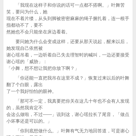
「我现在这样子和你说的话可一点都不搭啊。」叶舞苦
笑，要问为什么，她
现在不着片缕，从头到脚被密密麻麻的绳子捆扎着，连一根手
指都动不了，要不
然她也不会只能坐在床边看着。
要问她为什么会变成这样，还要从那天说起，醒来以后，
她发现自己依然被
谢心瑶吊着，一边听着自己失去理智时的喊叫，一边还要接受
谢心瑶的「威胁」：
「小舞，想不想让我把你放下啊？」
「你还能一直把我吊在这里不成？」恢复过来以后的叶舞
翻了个白眼，露出
了一个我好怕怕的眼神。
「那可不一定，我真要把你关在这几十年也不会有人发现
的，虽然我肯定不
会这么做啦，不过——」说到这，谢心瑶拉长了尾音，「做点
小坏事还是可以的。」
「你到底想做什么。」叶舞有气无力地回答道，可是谢心