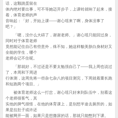
话，这颗跳蛋留在
体内绝对要出事，可不等她迈开步子，上课铃就响了起来，接
着，体育老师的声
音响起：「好，开始上课——谢心瑶来了啊，身体没事了
吧？」
「嗯，没什么大碍了，谢谢老师。」谢心瑶只能回过身，
同时对于体育老师
竟然能记住自己有些意外，殊不知，她这样貌美肤白身材好又
全能的学生，哪个
老师会记不住呢。
「那就好，不过还是不要太勉强自己了——我上周也说过
了，本周和下周进
行体测，这周先将一些杂七杂八的项目测完，下周就着重长跑
和短跑两个项目。」
被体育老师这么一打岔，谢心瑶只好来到队伍中，别看这
个老师很客气，其
实他的脾气很怪，在他的体育课上，是别想半途去厕所的，如
果是拉肚子或许还
能被网开一面，如果只是想撒尿的话，那就只能憋到下课。