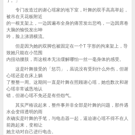
了。」
专门改造过的谢心瑶家的地下室，叶舞的双手高高举起，
被吊在天花板附近
的一根支架上，一边因遍布全身的痛苦发出悲鸣，一边因席卷
大脑的愉悦发出呻
吟，脸上涕泗横流。
但是因为她的双脚也被固定在一个T 字形的拘束架上，导
致她只能在小范围
内扭动腰肢，而这根本无法缓解哪怕一丝一毫身体的感受。
这是叶舞接受的「惩罚」，虽说没有受到什么外伤，但谢
心瑶还是在床上躺
了整整一周。这期间一直是叶舞在照顾谢心瑶，她也数次和谢
心瑶非常诚恳地认
错，但谢心瑶不免还是有些怨气。
其实严格说起来，整件事并非全部是叶舞的问题，那件遇
水会变得透明的雨
衣确实是叶舞的手笔，与电击器一起，逼迫谢心瑶不得不在人
前跑起来，变相让
她主动对自己进行电击。