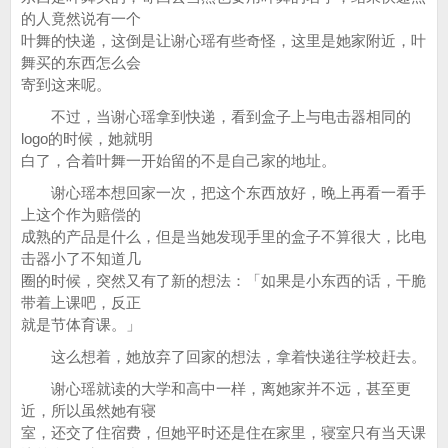
的人竟然说有一个
叶舞的快递，这倒是让谢心瑶有些奇怪，这里是她家附近，叶
舞买的东西怎么会
寄到这来呢。
不过，当谢心瑶拿到快递，看到盒子上与电击器相同的
logo的时候，她就明
白了，合着叶舞一开始留的不是自己家的地址。
谢心瑶本想回家一次，把这个东西放好，晚上再看一看手
上这个作为赔偿的
成熟的产品是什么，但是当她发现手里的盒子不算很大，比电
击器小了不知道几
圈的时候，突然又有了新的想法：「如果是小东西的话，干脆
带着上课吧，反正
就是节体育课。」
这么想着，她放弃了回家的想法，拿着快递往学校赶去。
谢心瑶就读的大学和高中一样，离她家并不远，甚至更
近，所以虽然她有寝
室，还交了住宿费，但她平时还是住在家里，寝室只有当天课