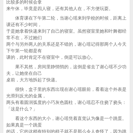
比较多的时候会拿
来午休，毕竟是四人寝，还有其他人在，不方便玩耍。
体育课在下午第二轮，当谢心瑶来到学校的时候，距离上
课还有不少时间，
于是她拿着快递来到了自己的寝室。虽然寝室里她和叶舞都经
常不在，不过她们
两个与另外两人的关系还是不错的，谢心瑶记得那两个人今天
下午第一轮都是有
课的，此时肯定不在寝室中，倒是可以放心。
果不其然，房间里静悄悄的，这倒是省去了谢心瑶不少功
夫，让她坐在自己
桌前，大方地拆起了快递。
很快，盒子里的东西出现在谢心瑶眼前，看着这个外表是
光滑到反光的金属，
两头有着圆润弧度的小巧灰色圆柱，谢心瑶忍不住挠了挠头：
「这是什么？」
看这个东西的大小，谢心瑶凭着直觉认为像是一个跳蛋。
如果真是一个跳蛋
的话，它的这稍有特别的样子就不是那么令人奇怪了，因为跳