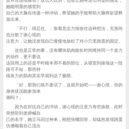
蛋并且连续振动了这么久以后，也会让她有这么明显的感觉，
她能明显的感觉到
自己的大脑在传递一种冲动，希望她的手能帮助大脑将欲望释
放出来。
「不行，得忍住。」靠着意志力按捺住这种想法，无形间
也分散了谢心瑶的
注意力，让她没发现自己慢慢地放松了对小穴里跳蛋的固定。
这也是正常的事，没有哪块肌肉能长时间维持同一个发力
的动作，更不要说
这回用上的还是平时根本用不着的部位，从寝室到操场这一段
路可不短，那些持
续发力的肌肉其实早就到达了极限。
「好，那我们就不废话了，这就开始吧——谢心瑶，你的
身体状况能参加体
测吗？」
因为在对抗自己的冲动，谢心瑶的注意力有些涣散，此时
突然听到老师喊自
己的名字，她立马回过神来，刚想张嘴回答，却猛然发现跳蛋
仿佛顺着自己流出