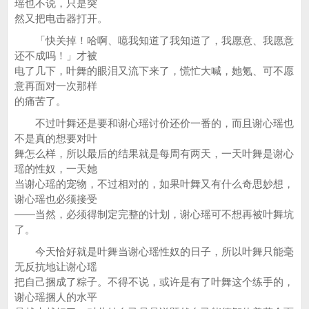
瑶也不说，只是突
然又把电击器打开。
「快关掉！哈啊、噫我知道了我知道了，我愿意、我愿意
还不成吗！」才被
电了几下，叶舞的眼泪又流下来了，慌忙大喊，她氪、可不愿
意再面对一次那样
的痛苦了。
不过叶舞还是要和谢心瑶讨价还价一番的，而且谢心瑶也
不是真的想要对叶
舞怎么样，所以最后的结果就是每周有两天，一天叶舞是谢心
瑶的性奴，一天她
当谢心瑶的宠物，不过相对的，如果叶舞又有什么奇思妙想，
谢心瑶也必须接受
——当然，必须得制定完整的计划，谢心瑶可不想再被叶舞坑
了。
今天恰好就是叶舞当谢心瑶性奴的日子，所以叶舞只能毫
无反抗地让谢心瑶
把自己捆成了粽子。不得不说，或许是有了叶舞这个练手的，
谢心瑶捆人的水平