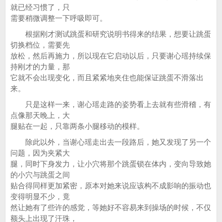
就已经习惯了，只
需要稍微调整一下呼吸即可。
根据刚才测试跳蛋和研究说明书得来的结果，想要让跳蛋
切换档位，需要先
放松，然后再施力，所以现在它启动以后，只要谢心瑶持续保
持刚才的力量，那
它就不会出现变化，而且紧紧地夹住也能保证跳蛋不滑落出
来。
只是这样一来，谢心瑶走路的姿势看上去就有些滑稽，有
点像那天晚上，大
腿贴在一起，只靠两条小腿移动的模样。
除此以外，当谢心瑶走出去一段路后，她又发现了另一个
问题，因为夹紧大
腿，同时下身发力，让小穴将那个跳蛋锁在体内，变向导致她
的小穴与跳蛋之间
贴合得同样更加紧密，原本对她来说应该构不成影响的振动也
变得明显不少，竟
然让她有了些许的感觉，等她好不容易来到操场的时候，不仅
额头上出现了汗珠，