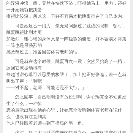
的淫液冲浪一般，竟然在快速下坠，吓得她马上一用力，还好
一开始她就把跳蛋
推得比较深，所以这一下好不容易才把跳蛋挡在了自己体内。
可是她这么一用力，毫无疑问超过了跳蛋的限制，顿时，
跳蛋跳得比刚才更
加激烈，谢心瑶的身体又是一阵轻微的僵硬，好不容易才将第
一阵也是最强烈的
感觉熬过去，准备回答体育老师的话。
可是就在这个时候，跳蛋再次一震，突然又抬高了一档，
这回它就振动得有
些超过谢心瑶可以忍受的极限了，加上她正好张嘴，差一点就
叫出了声：「啊嗯
——对不起，老师，可能还是不太行。」
怎么回事，自己明明没有放松过啊，谢心瑶完全不知道发
生了什么，一种惊
恐的感觉出现在她的心里，让她完全没听到体育老师在说什
么，也没有注意到其
他人已经跟着老师去到了操场的另一角。
这时，除了因为跳蛋带来的快感之外，一阵疼痛突然从差