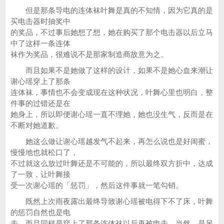
但是那条导电的连体袜叶舞是真的不知情，因为它真的是
买电击器时抽奖中
的奖品，不过事后她想了想，她在购买了那个电击器以后立马
中了这样一条连体
袜作为奖品，很难说不是那家制造商故意为之。
而且如果不是她做了这样的设计，如果不是她心血来潮让
谢心瑶穿上了那条
连体袜，事情也不会变成现在这种状况，叶舞心里也明白，整
件事的过错还是在
她身上，所以即便谢心瑶一直不理她，她也没生气，反而是在
不断对她道歉。
她这么做让谢心瑶越发气不起来，再怎么说也是好闺蜜，
慢慢地也就松口了，
不过就这么放过叶舞还是不可能的，所以最终双方折中，达成
了一致，让叶舞接
受一次谢心瑶的「惩罚」，然后这件事就一笔勾销。
既然上次雨夜露出最终导致谢心瑶被电得下不了床，叶舞
的惩罚自然也是电
击，而且同样是穿上了那条连体袜以后再被电击，当然，是另