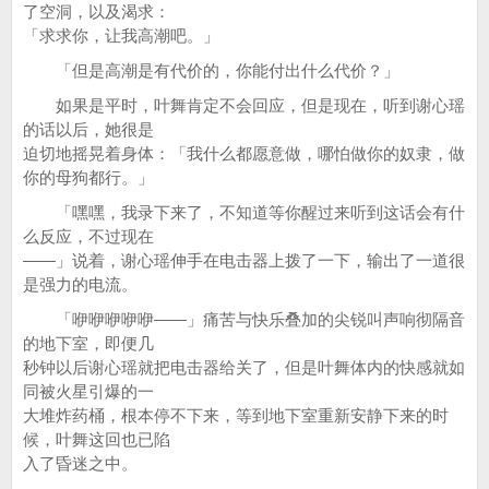
了空洞，以及渴求：
「求求你，让我高潮吧。」
「但是高潮是有代价的，你能付出什么代价？」
如果是平时，叶舞肯定不会回应，但是现在，听到谢心瑶
的话以后，她很是
迫切地摇晃着身体：「我什么都愿意做，哪怕做你的奴隶，做
你的母狗都行。」
「嘿嘿，我录下来了，不知道等你醒过来听到这话会有什
么反应，不过现在
——」说着，谢心瑶伸手在电击器上拨了一下，输出了一道很
是强力的电流。
「咿咿咿咿咿——」痛苦与快乐叠加的尖锐叫声响彻隔音
的地下室，即便几
秒钟以后谢心瑶就把电击器给关了，但是叶舞体内的快感就如
同被火星引爆的一
大堆炸药桶，根本停不下来，等到地下室重新安静下来的时
候，叶舞这回也已陷
入了昏迷之中。