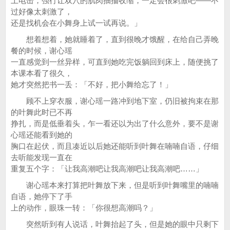
上电击，强行让双穴的肌肉抽搐收缩，一定会很刺激吧——不
过好像太刺激了，
还是找机会在小舞身上试一试再说。」
想着想着，她就睡着了，直到很晚才饿醒，在给自己弄晚
餐的时候，谢心瑶
一直感觉到一丝异样，可直到她吃完饭躺回到床上，随便挑了
本课本看了很久，
她才突然把书一丢：「不好，把小舞给忘了！」
顾不上穿衣服，谢心瑶一路冲到地下室，仍旧被拘束在那
的叶舞此时已不再
挣扎，而是低垂着头，乍一看还以为出了什么意外，要不是谢
心瑶还能看到她的
胸口在起伏，而且凑近以后她还能听到叶舞在喃喃自语，仔细
去听能发现一直在
重复五个字：「让我高潮吧让我高潮吧让我高潮吧……」
谢心瑶本来打算把叶舞放下来，但是听到叶舞嘴里的喃喃
自语，她停下了手
上的动作，眼珠一转：「你很想高潮吗？」
突然听到有人说话，叶舞抬起了头，但是她的眼中只剩下