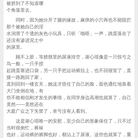
被挤到了不知道哪
个角落里去。
同时，因为她分开了腿的缘故，麻痹的小穴再也不能阻拦
那个被她自己的淫
水润滑了个透的灰色小玩具，只听「啪嗒」一声，跳蛋落在了
还没有渗进泥土中
的尿里。
顾不上脏，等膀胱里的尿液排空，谢心瑶像是一只惊弓之
鸟一般，一只手捞
起跳蛋塞进口袋，另一只手把运动裤拉上，也不回寝室了，直
接一路跑回了家，
直到回到一楼玄关，她这才捂住了自己的脸，面色通红地靠着
大门坐倒在地，有
些不敢相信刚才发生的事情，在同学身边高潮也就算了，自己
竟然——竟然还在
大庭广众之下失禁了，幸亏没有人看到。
这是谢心瑶唯一的安慰，至少自己的形象保住了，只不过
当时很匆忙，裤袜
也好，运动裤的裤脚也好，都沾上了尿液。这些也就算了，重