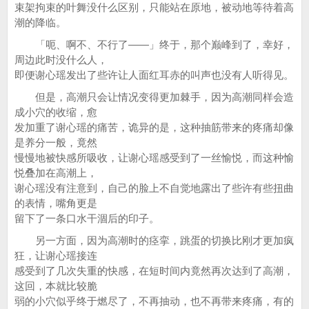
束架拘束的叶舞没什么区别，只能站在原地，被动地等待着高
潮的降临。
「呃、啊不、不行了——」终于，那个巅峰到了，幸好，
周边此时没什么人，
即便谢心瑶发出了些许让人面红耳赤的叫声也没有人听得见。
但是，高潮只会让情况变得更加棘手，因为高潮同样会造
成小穴的收缩，愈
发加重了谢心瑶的痛苦，诡异的是，这种抽筋带来的疼痛却像
是养分一般，竟然
慢慢地被快感所吸收，让谢心瑶感受到了一丝愉悦，而这种愉
悦叠加在高潮上，
谢心瑶没有注意到，自己的脸上不自觉地露出了些许有些扭曲
的表情，嘴角更是
留下了一条口水干涸后的印子。
另一方面，因为高潮时的痉挛，跳蛋的切换比刚才更加疯
狂，让谢心瑶接连
感受到了几次失重的快感，在短时间内竟然再次达到了高潮，
这回，本就比较脆
弱的小穴似乎终于燃尽了，不再抽动，也不再带来疼痛，有的