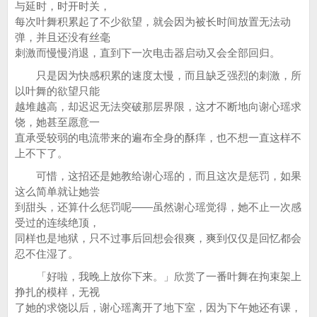
与延时，时开时关，
每次叶舞积累起了不少欲望，就会因为被长时间放置无法动
弹，并且还没有丝毫
刺激而慢慢消退，直到下一次电击器启动又会全部回归。
只是因为快感积累的速度太慢，而且缺乏强烈的刺激，所
以叶舞的欲望只能
越堆越高，却迟迟无法突破那层界限，这才不断地向谢心瑶求
饶，她甚至愿意一
直承受较弱的电流带来的遍布全身的酥痒，也不想一直这样不
上不下了。
可惜，这招还是她教给谢心瑶的，而且这次是惩罚，如果
这么简单就让她尝
到甜头，还算什么惩罚呢——虽然谢心瑶觉得，她不止一次感
受过的连续绝顶，
同样也是地狱，只不过事后回想会很爽，爽到仅仅是回忆都会
忍不住湿了。
「好啦，我晚上放你下来。」欣赏了一番叶舞在拘束架上
挣扎的模样，无视
了她的求饶以后，谢心瑶离开了地下室，因为下午她还有课，