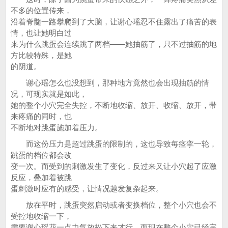
不多的位置传来，
沿着脊髓一路攀爬到了大脑，让谢心瑶忍不住露出了痛苦的表
情，也让她明白过
来为什么跳蛋会连续跳了两档——她抽筋了，只不过抽筋的地
方比较特殊，是她
的阴道。
谢心瑶怎么也没想到，那种地方竟然也会出现抽筋的情
况，可现实就是如此，
她的整个小穴完全失控，不断地收缩、放开、收缩、放开，带
来疼痛的同时，也
不断地对跳蛋施加着压力。
而这份压力是超过跳蛋的限制的，这也导致每痉挛一轮，
跳蛋的档位都会改
变一次。而受到的刺激发生了变化，反过来又让小穴起了应激
反应，叠加着被跳
蛋刺激时应有的感受，让情况越发复杂起来。
放在平时，跳蛋突然启动或者变换档位，整个小穴也会不
受控地收缩一下，
需要谢心瑶花一点力气放松下来才行，而现在整个小穴已经完