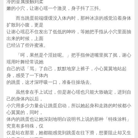
冷的金属接触到柔
嫩的小穴，让谢心瑶一个激灵，身子抖了三抖。
而当跳蛋前端缓缓没入体内时，那种冰凉的感觉沿着身体
扩散到小腹，更是
让谢心瑶忍不住发出了低低的呻吟，等她把手指从小穴里面抽
出来的时候，上面
已经沾了些许蜜液。
「呵，果然是个淫娃呢。」把手指伸进嘴里抿了抿，谢心
瑶用叶舞经常说她
自己的话「骂」了自己，默默地穿上裤子，小心翼翼地站起
身，感受了一下体内
的跳蛋，这才深呼吸一口，准备往操场去。
虽然拿在手上试过，但是谢心瑶也只能大致确定，进到自
己的身体内以后，
小穴用多少力量会让跳蛋启动，所以她起身和走路的时候都小
心翼翼的，同时，
体内的跳蛋也让她深刻地明白说明书上说的那种「特殊涂料」
究竟有多特殊，仅
仅是站在那里，她都能感觉到跳蛋在往下滑，想要阻止却又生