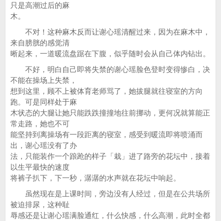
只是高潮过后的麻
木。
不对！这种麻木反而让谢心瑶清醒过来，因为在麻木中，
来自膀胱的感觉清
晰起来，一道暖流盘踞在下腹，似乎随时会从自己体内钻出。
不好，明白自己即将失禁的谢心瑶脸色登时变得惨白，决
不能在操场上失禁，
想到这里，顾不上被体育老师骂了，她拔腿就往寝室的方向
跑。可是同样处于麻
木状态的大腿让她只能跌跌撞撞地往前挪动，更何况就算能正
常走路，她也不可
能坚持到离操场有一段距离的寝室，感受到暖流即将喷涌而
出，谢心瑶没有了办
法，只能装作一个踉跄的样子「栽」进了路旁的花坛中，接着
以生平最快的速度
将裤子扒下，下一秒，潺潺的水声就在花坛中响起。
虽然现在是上课时间，旁边没有人经过，但是在公共场所
被迫排尿，这种耻
辱感还是让谢心瑶满脸通红，什么快感，什么高潮，此时全都