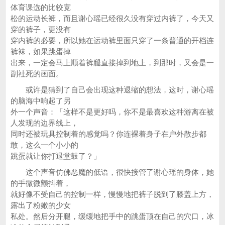
体育课选的比较宽
松的运动长裤，而且谢心瑶已经很久没有穿过内裤了，今天又
穿的裤子，更没有
穿内裤的必要，所以她在运动裤里面只穿了一条普通的开档连
裤袜，如果跳蛋掉
出来，一定会马上顺着裤腿直接掉到地上，到那时，又会是一
副社死的画面。
或许是猜到了自己会出现这种退缩的想法，这时，谢心瑶
的脑海中响起了另
外一个声音：「这样不是更好吗，你不是最喜欢这种游离在被
人发现的边界线上，
同时还被玩具控制着的感觉吗？你连裸着身子在户外散步都
敢，这么一个小小的
跳蛋就让你打退堂鼓了？」
这个声音仿佛恶魔的低语，很快接管了谢心瑶的身体，她
的手微微颤抖着，
就好像不受自己的控制一样，慢慢地把裤子脱到了膝盖上方，
露出了粉嫩的少女
私处。然后分开腿，缓缓地把手中的跳蛋顶在自己的穴口，冰