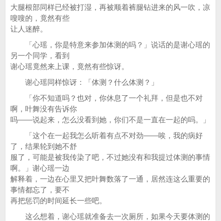
大腿根部同样已经被打湿，再被顺着裤腿钻进来的风一吹，凉
嗖嗖的，竟然有些
让人迷醉。
「心瑶，你是特意来参加体测的吗？」说话的是谢心瑶的
另一个同学，看到
谢心瑶竟然来上课，竟然有些惊讶。
谢心瑶同样惊讶：「体测？什么体测？」
「你不知道吗？也对，你休息了一个礼拜，但是也不对
啊，叶舞没有告诉你
吗——说起来，怎么没看到她，你们不是一直在一起的吗。」
「这个在一起我怎么听着有点不对劲——唉，我的病好
了，结果轮到她不舒
服了，可能是被我传染了吧，不过她没有和我提过体测的事情
啊。」谢心瑶一边
解释着，一边在心里又把叶舞数落了一通，居然连这么重要的
事情都忘了，要不
再把惩罚的时间延长一些吧。
这么想着，谢心瑶就准备去一次厕所，如果今天要体测的