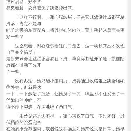
怕它启动，好不容
易夹着腿，总算避免了跳蛋掉出来。
「这样不行啊。」谢心瑶皱眉，但是它既然设计成很容易
滑落，肯定不是与
绳子之类的东西配合，将其拦在体内的，莫非动起来反而会更
好一些？
这么想着，谢心瑶试着往门口走去，这一动起来她才发现
自己完全搞反了，
走起来只会让跳蛋更容易往下滑，毕竟你都扯开了腿，就连阴
唇都在扯动下分开
了一些。
没有办法，她只能小腹用力，想要通过收缩阻止跳蛋继续
往外去，但就是这
一下，一下激活了跳蛋，让她身子一晃，嘴里忍不住发出了一
丝细细的呻吟，不
得不停下脚步，深深地吸了两口气。
「果然见还是逃不掉。」谢心瑶叹了口气，不过还好，最
低档位的跳蛋完全
在她的承受范围内，或者说这种强度对她来说只是日常，她早