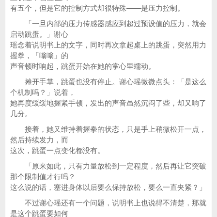
有五个，但是它的控制方式却很特殊——是压力控制。
「一旦内部的压力传感器感应到超过预设值的压力，就会
启动跳蛋。」谢心
瑶念着说明书上的文字，同时再次拿起桌上的跳蛋，突然用力
握拳，「嗡嗡」的
声音顿时响起，跳蛋开始在她的掌心里蠕动。
摊开手掌，跳蛋也没有停止。谢心瑶微微点头：「是这么
个机制吗？」说着，
她再度缓缓地握紧手顿，发出的声音虽然沉闷了些，却又响了
几分。
接着，她又维持着握拳的状态，只是手上稍微松开一点，
然后持续发力，而
这次，跳蛋一点变化都没有。
「原来如此，只有力量放松到一定程度，然后再让它突破
那个限制值才行吗？
这么说的话，塞进身体以后要么保持放松，要么一直夹紧？」
不过谢心瑶还有一个问题，说明书上也说得不清楚，那就
是这个跳蛋要如何